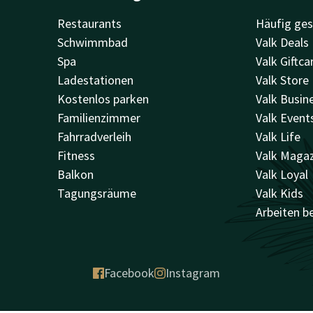
Restaurants
Häufig ges
Schwimmbad
Valk Deals
Spa
Valk Giftca
Ladestationen
Valk Store
Kostenlos parken
Valk Busin
Familienzimmer
Valk Event
Fahrradverleih
Valk Life
Fitness
Valk Maga
Balkon
Valk Loyal
Tagungsräume
Valk Kids
Arbeiten be
Facebook
Instagram