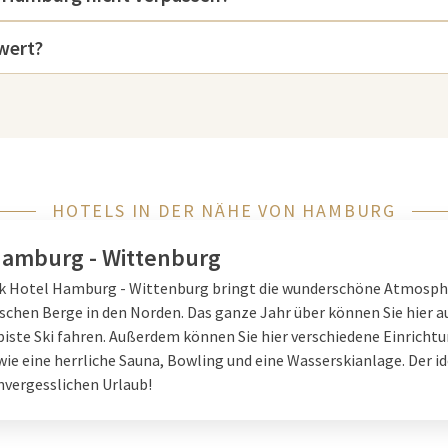
en der Elbphilharmonie gibt es
entdecken, zum Beispiel in der
wert?
plex der Welt, der zum UNESCO-
das Maritime Museum, in dem Sie
ren. Das am Hafen gelegene
utende Handels- und
n über Schiffe, Schifffahrt und
HOTELS IN DER NÄHE VON HAMBURG
erenden Einblick in Hamburgs
mburger Kunsthalle ein Muss. Das
Hamburg - Wittenburg
ksvollsten Kunstsammlungen
lk Hotel Hamburg - Wittenburg bringt die wunderschöne Atmosph
hin zu zeitgenössischen Werken
schen Berge in den Norden. Das ganze Jahr über können Sie hier a
piste Ski fahren. Außerdem können Sie hier verschiedene Einricht
digkeiten bietet Hamburg auch
ie eine herrliche Sauna, Bowling und eine Wasserskianlage. Der id
Passage, im Herzen der Stadt
nvergesslichen Urlaub!
h perfekt für
Shoppingfreunde
, Accessoires und regionalen