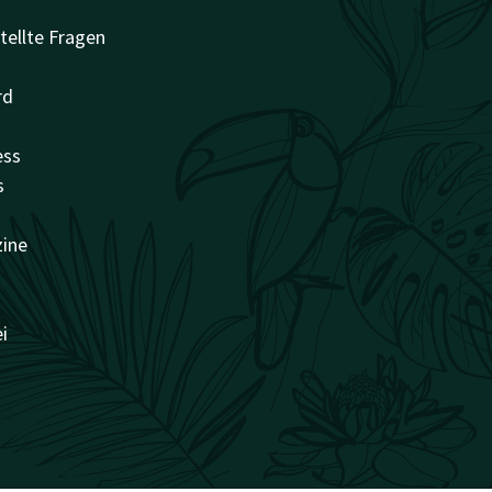
tellte Fragen
rd
ess
s
zine
i