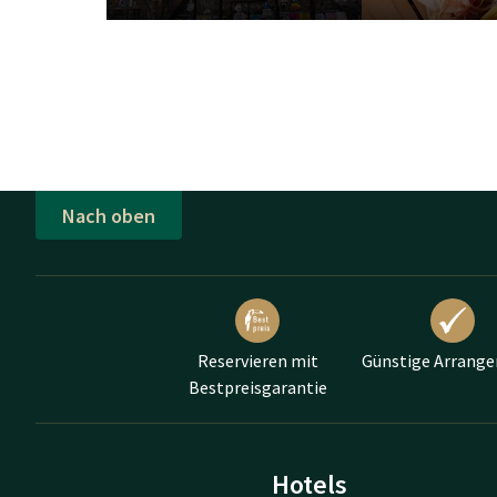
Aufenthalt mit hervorragenden Einrichtungen. Als 
das
Restaurant
nutzen. Außerdem können Sie im Ho
Möchten Sie Hamburg auf aktive Weise erkunden? Le
Fahrrad
und machen Sie sich auf den Weg! Van der V
ideale Wahl für kurze und lange Aufenthalte und biet
angenehmen Aufenthalt in Hamburg brauchen.
Nach oben
Reservieren mit
Günstige Arrang
Bestpreisgarantie
Hotels