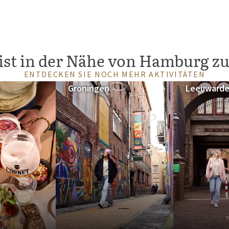
nde Museen und
ge Atmosphäre mit vielen
e zum einzigartigen Charme der
der die
Kultur
genießen wollen,
ist in der Nähe von Hamburg zu
ENTDECKEN SIE NOCH MEHR AKTIVITÄTEN
d
Groningen
Leeuward
. Die meisten Hotels befinden
rdigkeiten. Ob Sie zur
bt immer ein Hotel, das Ihren
 Ihnen einen komfortablen