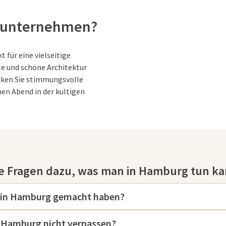
 unternehmen?
 für eine vielseitige
te und schöne Architektur
cken Sie stimmungsvolle
nen Abend in der kultigen
amburg
te Fragen dazu, was man in Hamburg tun k
keiten, die die Stadt zu einem
sten Sehenswürdigkeiten ist die
 das nicht nur für sein
 in Hamburg gemacht haben?
amablick über die Stadt und den
ekte Ort für Musikfans, denn sie
 Hamburg nicht verpassen?