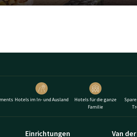
Gast können Sie die Hotelbar und
tel Hamburg kostenlos parken.
ihen Sie sich im Hotel ein
alk Hamburg-Wittenburg ist die
et alles, was Sie für einen
ements
Hotels im In- und Ausland
Hotels für die ganze
Spare
Familie
T
Einrichtungen
Van der