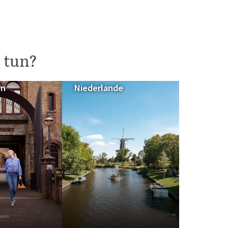
 tun?
en
Niederlande