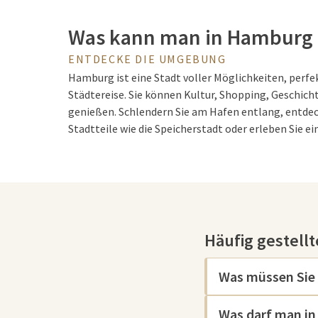
Was kann man in Hamburg
ENTDECKE DIE UMGEBUNG
Hamburg ist eine Stadt voller Möglichkeiten, perfekt
Städtereise. Sie können Kultur, Shopping, Geschich
genießen. Schlendern Sie am Hafen entlang, entde
Stadtteile wie die Speicherstadt oder erleben Sie ei
Elbphilharmonie.
Sehenswürdigkeiten in H
Häufig gestell
Hamburg bietet eine große Vielfalt an Sehenswürdig
einzigartigen Reiseziel machen. Eine der berühmte
Elbphilharmonie, ein architektonisches Meisterwerk,
Was müssen Sie
auffallendes Design, sondern auch für seinen Panor
Hafen berühmt ist. Die Elbphilharmonie ist der perf
Was darf man in