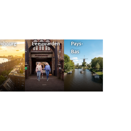
mbourg
Leeuwarden
Pays-
Bas