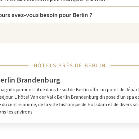
 est non seulement une icône
urs avez-vous besoin pour Berlin ?
mais qui sert également de cadre
te de Brandebourg, symbole de
re une vue magnifique sur la ville,
parfaits pour des vues
. Que vous plongiez dans
HÔTELS PRÈS DE BERLIN
ous souhaitiez découvrir
Berlin Brandenburg
agnifiquement situé dans le sud de Berlin offre un point de départ
séjour. L'hôtel Van der Valk Berlin Brandenburg dispose d'un spa e
 du centre animé, de la ville historique de Potsdam et de divers sit
ans les environs.
re-ville, les hôtels ont tendance à
ntrale, à proximité des sites
part des cas, vous devrez
ement, qui sont souvent payants