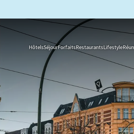
Hôtels
Séjour
Forfaits
Restaurants
Lifestyle
Réun