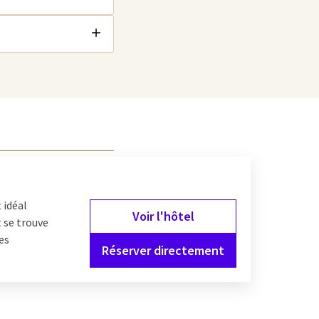
 idéal
Voir l'hôtel
t se trouve
es
Réserver directement