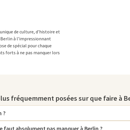
unique de culture, d'histoire et
Berlin à l'impressionnant
ose de spécial pour chaque
nts forts à ne pas manquer lors
plus fréquemment posées sur que faire à Be
 une culture vibrante. Le mur de
 exploration : les peintures
s histoires de liberté et de
n ?
 le passé avec des expositions sur
ses.
ne faut absolument pas manquer à Berlin ?