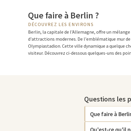
Que faire à Berlin ?
DÉCOUVREZ LES ENVIRONS
Berlin, la capitale de l'Allemagne, offre un mélange 
d'attractions modernes. De l'emblématique mur de 
Olympiastadion. Cette ville dynamique a quelque ch
visiteur. Découvrez ci-dessous quelques-uns des poi
de votre visite à Berlin.
Les curiosités de Berlin
Questions les 
Ville de contrastes, Berlin allie une histoire riche à
Berlin est le point de départ emblématique de toute
murales colorées de l'East Side Gallery racontent de
Que faire à Berli
réconciliation. Au Checkpoint Charlie, plongez dans
la guerre froide et les tentatives d'évasion audacieu
Qu'est-ce qu'il 