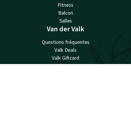
Fitness
Balcon
Salles
Van der Valk
Questions fréquentes
Valk Deals
Valk Giftcard
Valk Store
Valk Business
Compte
FR
Valk Events
Valk Life
Cherche & Réserve
Valk Magazine
Valk Loyal
Valk Kids
Travailler chez