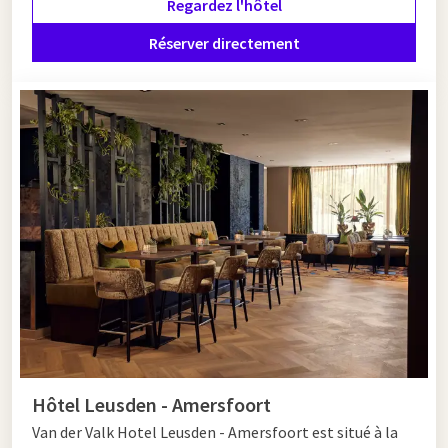
Regardez l'hôtel
et historique, cette salle est un choix excellent.
Réserver directement
Nuit à Amersfoort
Voulez-vous terminer votre visite historique par une détente
dans la région ? Séjournez alors confortablement chez
Hôtel
Van der Valk Amersfoort-A1
de
Van der Valk Hôtel Leusden -
Amersfoort
. Les deux hôtels offrent des chambres
confortables, d'excellentes installations et un emplacement
idéal près du centre d'Amersfoort. Ainsi, vous transformerez
votre découverte culturelle en un week-end réussi.
Hôtel Leusden - Amersfoort
Van der Valk Hotel Leusden - Amersfoort est situé à la