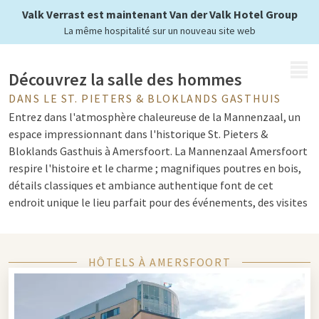
Valk Verrast est maintenant Van der Valk Hotel Group
La même hospitalité sur un nouveau site web
MENU
Découvrez la salle des hommes
DANS LE ST. PIETERS & BLOKLANDS GASTHUIS
Entrez dans l'atmosphère chaleureuse de la Mannenzaal, un
espace impressionnant dans l'historique St. Pieters &
Bloklands Gasthuis à Amersfoort. La Mannenzaal Amersfoort
respire l'histoire et le charme ; magnifiques poutres en bois,
détails classiques et ambiance authentique font de cet
endroit unique le lieu parfait pour des événements, des visites
guidées ou des moments photographiques dans un décor
monumental.
HÔTELS À AMERSFOORT
Une salle remarquable pleine d'histoire
La salle des hommes était à l'origine destinée aux résidents