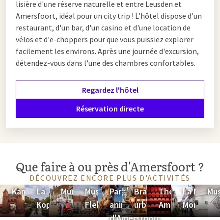
lisière d'une réserve naturelle et entre Leusden et
Amersfoort, idéal pour un city trip ! L'hôtel dispose d'un
restaurant, d'un bar, d'un casino et d'une location de
vélos et d'e-choppers pour que vous puissiez explorer
facilement les environs. Après une journée d'excursion,
détendez-vous dans l'une des chambres confortables.
Regardez l'hôtel
Réservation directe
Que faire à ou près d'Amersfoort ?
DÉCOUVREZ ENCORE PLUS D'ACTIVITÉS
Kamperbinnenpoort
La
Muurhuizen
Musée
Parc
Brasserie
Théâtre
La Maison
Mu
Koppelpoort
Flehite
animalier
urbaine
Amersfoort
Mondriaa
d'Amersfoort