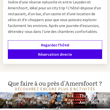
lisière d'une réserve naturelle et entre Leusden et
Amersfoort, idéal pour un city trip ! L'hôtel dispose d'un
restaurant, d'un bar, d'un casino et d'une location de
vélos et d'e-choppers pour que vous puissiez explorer
facilement les environs. Après une journée d'excursion,
détendez-vous dans l'une des chambres confortables.
Regardez l'hôtel
Réservation directe
Que faire à ou près d'Amersfoort ?
DÉCOUVREZ ENCORE PLUS D'ACTIVITÉS
La
Muurhuizen
Musée
La Salle
Parc
Brasserie
Théâtre
La Maison
Mu
Koppelpoort
Flehite
des
animalier
urbaine
Amersfoort
Mondriaa
Hommes
d'Amersfoort