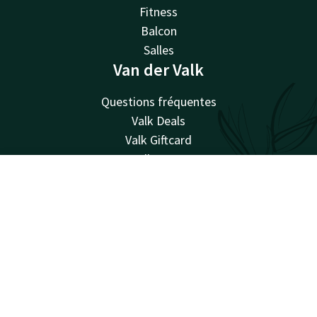
Fitness
Balcon
Salles
Van der Valk
Questions fréquentes
Valk Deals
Valk Giftcard
Valk Store
Valk Business
Compte
FR
Valk Events
Valk Life
Cherche & Réserve
Valk Magazine
Valk Loyal
Valk Kids
Travailler chez