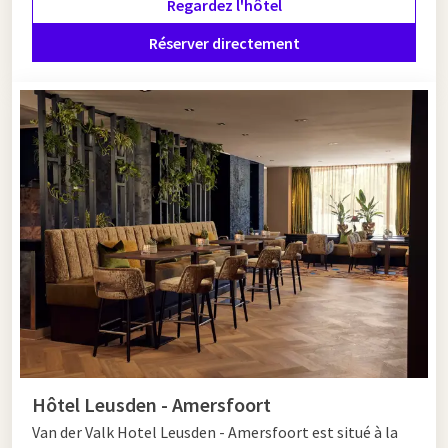
Regardez l'hôtel
à Amersfoort de manière encore plus spéciale ? Séjournez
alors confortablement chez
Hôtel Van der Valk Amersfoort-
Réserver directement
A1
de
Van der Valk Hôtel Leusden - Amersfoort
. Les deux hôtels
sont situés à proximité du centre et offrent des chambres
spacieuses, des installations confortables et un délicieux
petit-déjeuner. Faites de votre visite à Amersfoort un week-
end inoubliable rempli d'histoire et de détente !
Hôtel Leusden - Amersfoort
Van der Valk Hotel Leusden - Amersfoort est situé à la