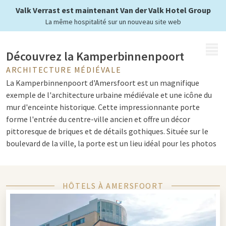
Valk Verrast est maintenant Van der Valk Hotel Group
La même hospitalité sur un nouveau site web
MENU
Découvrez la Kamperbinnenpoort
ARCHITECTURE MÉDIÉVALE
La Kamperbinnenpoort d'Amersfoort est un magnifique
exemple de l'architecture urbaine médiévale et une icône du
mur d'enceinte historique. Cette impressionnante porte
forme l'entrée du centre-ville ancien et offre un décor
pittoresque de briques et de détails gothiques. Située sur le
boulevard de la ville, la porte est un lieu idéal pour les photos
et les promenades dans l'historique Amersfoort.
HÔTELS À AMERSFOORT
Histoire et architecture combinées
La Kamperbinnenpoort est plus qu'une simple porte d'entrée
; c'est un monument qui marquait la frontière entre la ville et