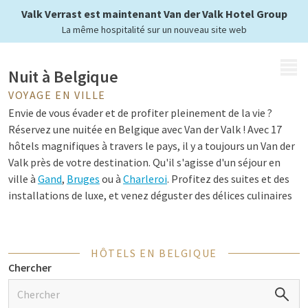
villes belges
Valk Verrast est maintenant Van der Valk Hotel Group
La même hospitalité sur un nouveau site web
MENU
Nuit à Belgique
VOYAGE EN VILLE
Envie de vous évader et de profiter pleinement de la vie ?
Réservez une nuitée en Belgique avec Van der Valk ! Avec 17
hôtels magnifiques à travers le pays, il y a toujours un Van der
Valk près de votre destination. Qu'il s'agisse d'un séjour en
ville à
Gand
,
Bruges
ou à
Charleroi
. Profitez des suites et des
installations de luxe, et venez déguster des délices culinaires
dans l'un de nos restaurants. Visitez la Belgique et découvrez
la culture, la nature et l'histoire du pays.
HÔTELS EN BELGIQUE
Chercher
Séjour spécial en Belgique
Vous êtes à la recherche d'une expérience unique ? Optez pour