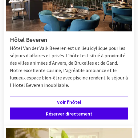
end romantique ou que vous souhaitiez simplement vous
détendre, la Belgique offre de nombreuses possibilités. Visitez
des villes dynamiques comme
Bruxelles
et
Anvers
, par
exemple, ou profitez du calme et de la nature dans les
Ardennes
.
Hôtel Beveren
Hôtel
Van der Valk Beveren est un lieu idyllique pour les
séjours d'affaires et privés. L'hôtel est situé à proximité
des villes animées d'Anvers, de Bruxelles et de Gand.
Notre excellente cuisine, l'agréable ambiance et le
luxueux espace bien-être avec piscine rendent le séjour à
l'Hotel Beveren inoubliable.
Voir l'hôtel
Réserver directement