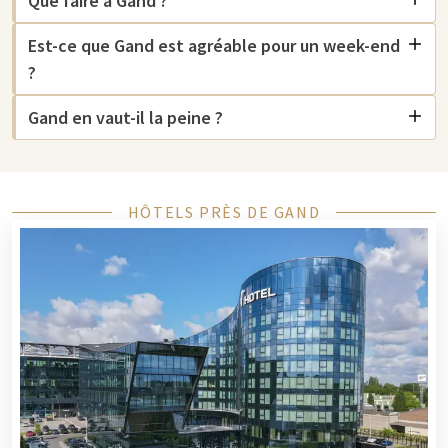
Que faire à Gand ?
de ses sites historiques. Le Beffroi médiéval de
Gent
, classé au
Est-ce que Gand est agréable pour un week-end
patrimoine mondial de l'UNESCO, offre une vue imprenable
sur la ville et est à voir absolument. De plus, l'imposant
?
château de Gravensteen
,
la cathédrale Saint-Bavon
et le
Gand en vaut-il la peine ?
Patershol sont des lieux à ne pas manquer.
Une promenade dans le centre de
Gent
est également
fortement recommandée. La combinaison de bâtiments
médiévaux, de boutiques modernes et de cafés accueillants
HÔTELS PRÈS DE GAND
crée une atmosphère unique. Pour une expérience encore plus
spéciale, faites une croisière sur les canaux et admirez Gand
d'un point de vue différent.
Hôtel à
Gent
Vous souhaitez passer la nuit à Gent? La ville de Gand offre
plusieurs possibilités d'hébergement dans le centre-ville et
ses environs, de sorte que vous trouverez toujours un hôtel qui