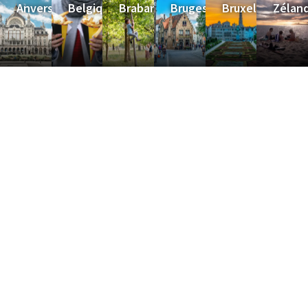
Anvers
Belgique
Brabant
Bruges
Bruxelles
Zélan