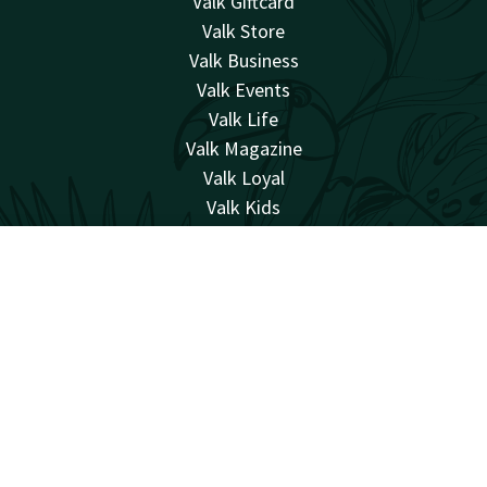
Valk Giftcard
Valk Store
Valk Business
Valk Events
Valk Life
Valk Magazine
Valk Loyal
Valk Kids
Travailler chez
Compte
FR
Cherche & Réserve
Facebook
Instagram
naturellement surprenant
Sitemap
Confidentialité
Cookies
Conditions
Responsabilité
Meilleure garantie de prix
Réclamations