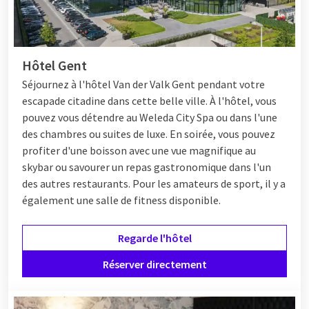
répond à vos besoins. Des hôtels de luxe aux chambres d'hôtes
confortables, la ville a de quoi satisfaire tout le monde. Que
vous soyez à la recherche d'une escapade romantique, de
vacances en famille ou d'un voyage d'affaires, Gand offre une
Hôtel Gent
grande diversité d'hébergements.
Séjournez à l'hôtel Van der Valk Gent pendant votre
escapade citadine dans cette belle ville. À l'hôtel, vous
pouvez vous détendre au Weleda City Spa ou dans l'une
Van der Valk Gent
des chambres ou suites de luxe. En soirée, vous pouvez
profiter d'une boisson avec une vue magnifique au
L'hôtel Drongen - Gent
est un excellent choix pour les clients
skybar ou savourer un repas gastronomique dans l'un
qui recherchent le confort et la commodité. Situé juste à
des autres restaurants. Pour les amateurs de sport, il y a
l'extérieur du centre-ville, cet hôtel offre un environnement
également une salle de fitness disponible.
calme. Vous cherchez un restaurant à Gand ? L'hôtel dispose
d'un
restaurant
où vous pourrez prendre le petit déjeuner, le
déjeuner et le dîner. Le restaurant dispose également d'une
Regarde l'hôtel
salle de jeux pour que vous puissiez savourer des délices
Réserver directement
culinaires avec toute la famille.
Le Van der Valk Hotel Gent
offre une expérience