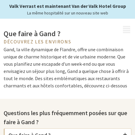
Valk Verrast est maintenant Van der Valk Hotel Group
La même hospitalité sur un nouveau site web
MENU
Que faire à Gand ?
DÉCOUVREZ LES ENVIRONS
Gand, la ville dynamique de Flandre, offre une combinaison
unique de charme historique et de vie urbaine moderne. Que
vous planifiez une escapade d'un week-end ou que vous
envisagiez un séjour plus long, Gand a quelque chose à offrir à
tout le monde. Des sites emblématiques aux restaurants
charmants et aux hôtels confortables, découvrez ci-dessous
les points forts de Gand et des conseils pratiques pour votre
visite.
Questions les plus fréquemment posées sur que
Les curiosités de
Gent
faire à Gand ?
Une visite à Gand ne saurait être complète sans la découverte