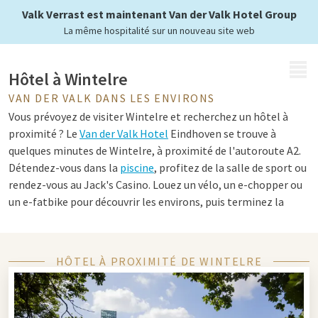
Valk Verrast est maintenant Van der Valk Hotel Group
La même hospitalité sur un nouveau site web
MENU
Hôtel à Wintelre
VAN DER VALK DANS LES ENVIRONS
Vous prévoyez de visiter Wintelre et recherchez un hôtel à
proximité ? Le
Van der Valk Hotel
Eindhoven se trouve à
quelques minutes de Wintelre, à proximité de l'autoroute A2.
Détendez-vous dans la
piscine
, profitez de la salle de sport ou
rendez-vous au Jack's Casino. Louez un vélo, un e-chopper ou
un e-fatbike pour découvrir les environs, puis terminez la
journée par un dîner au restaurant Live Cooking ou au
restaurant à la carte.
HÔTEL À PROXIMITÉ DE WINTELRE
Conseils pour Wintelre et Eindhoven
Wintelre et Eindhoven offrent un parfait équilibre entre