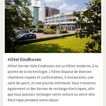
nature et ville. Profitez d'une promenade ou d'une balade à
vélo dans la réserve naturelle de l'Oirschotse Heide avant de
découvrir
Eindhoven
. Visitez Strijp-S, le musée Van Abbe ou le
musée Philips. Grâce à sa proximité avec l'aéroport
d'Eindhoven, Wintelre constitue également un excellent
point de départ pour découvrir la région.
Hôtel près de Wintelre
Hôtel Eindhoven
Le Van der Valk Hotel Eindhoven se situe à environ 20 minutes
Hôtel
Van der Valk Eindhoven est un hôtel moderne, à la
de Wintelre. Séjournez dans une chambre confortable et
pointe de la technologie. L'hôtel dispose de diverses
profitez de la piscine, de la salle de sport, de trois restaurants
chambres royales et confortables, 3 restaurants, une
et de nombreuses installations haut de gamme. Le point de
salle de sport, et une piscine intérieure. Vous trouverez
départ idéal pour découvrir Wintelre et Eindhoven.
également ici des bornes de recharge électriques, afin
que vous puissiez recharger votre voiture ou votre vélo
électrique pendant votre séjour.