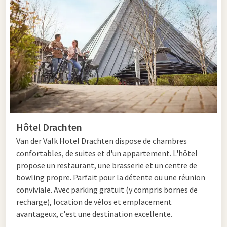
ponts. Découvrez le village en bateau électrique ou en canoë,
ou partez à pied ou à vélo dans le parc national Weerribben-
Wieden. Ne manquez pas le musée Giethoorn 't Olde Maat Uus
pour en apprendre davantage sur l'histoire du village et de la
région.
Après votre visite de Giethoorn, rejoignez facilement
Drachten
. Assistez à un spectacle au théâtre De Lawei,
promenez-vous dans le centre-ville avec ses places animées
et ses boutiques, ou profitez d'un dîner dans l'un des
Hôtel Drachten
restaurants locaux. Vous combinerez ainsi culture, nature et
détente au cours d'un même séjour.
Van der Valk Hotel Drachten dispose de chambres
confortables, de suites et d'un appartement. L'hôtel
propose un restaurant, une brasserie et un centre de
Hôtel près de Giethoorn
bowling propre. Parfait pour la détente ou une réunion
conviviale. Avec parking gratuit (y compris bornes de
Le Van der Valk Hotel Drachten offre tout le confort
recharge), location de vélos et emplacement
nécessaire pour un séjour agréable. Profitez d'
installations
avantageux, c'est une destination excellente.
modernes, d'une excellente accessibilité et d'un