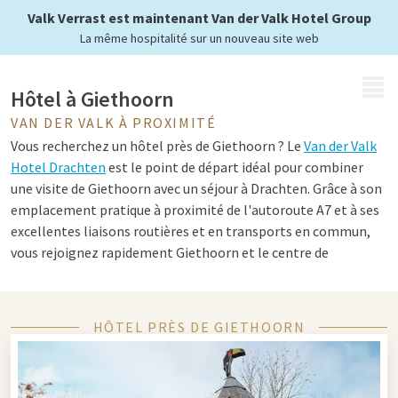
Valk Verrast est maintenant Van der Valk Hotel Group
La même hospitalité sur un nouveau site web
MENU
Hôtel à Giethoorn
VAN DER VALK À PROXIMITÉ
Vous recherchez un hôtel près de Giethoorn ? Le
Van der Valk
Hotel Drachten
est le point de départ idéal pour combiner
une visite de Giethoorn avec un séjour à Drachten. Grâce à son
emplacement pratique à proximité de l'autoroute A7 et à ses
excellentes liaisons routières et en transports en commun,
vous rejoignez rapidement Giethoorn et le centre de
Drachten.
HÔTEL PRÈS DE GIETHOORN
Conseils pour Giethoorn et Drachten
Giethoorn, surnommée la « Venise du Nord », est célèbre pour
ses canaux, ses fermes aux toits de chaume et ses charmants