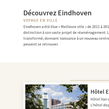
Découvrez Eindhoven
VOYAGE EN VILLE
Eindhoven a été élue « Meilleure ville » de 2011 à 20
distinction à son vaste projet de réaménagement. L
transformé, donnant naissance à un nouveau centre-
peuvent se retrouver.
Patrimoine industriel
Le caractère industriel d'Eindhoven a donné à la vi
Partout, vous voyez des traces du patrimoine industr
travers la Première Usine de Lampes où Philips a
Hôtel 
électronique. La Tour Lumière de 1921 est un monu
Hôtel
Van 
Philips ont été testées autrefois. L'Admirant, d'une
L'hôtel dis
plus haut bâtiment d'Eindhoven et se connecte à l'an