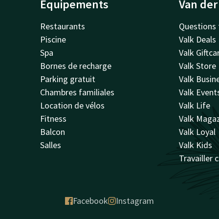
Équipements
Van der
Restaurants
Questions 
Piscine
Valk Deals
Spa
Valk Giftca
Bornes de recharge
Valk Store
Parking gratuit
Valk Busin
Chambres familiales
Valk Event
Location de vélos
Valk Life
Fitness
Valk Maga
Balcon
Valk Loyal
Salles
Valk Kids
Travailler 
Facebook
Instagram