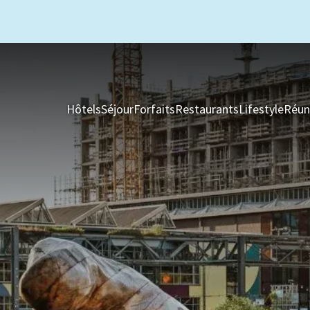
Hôtels
Séjour
Forfaits
Restaurants
Lifestyle
Réun