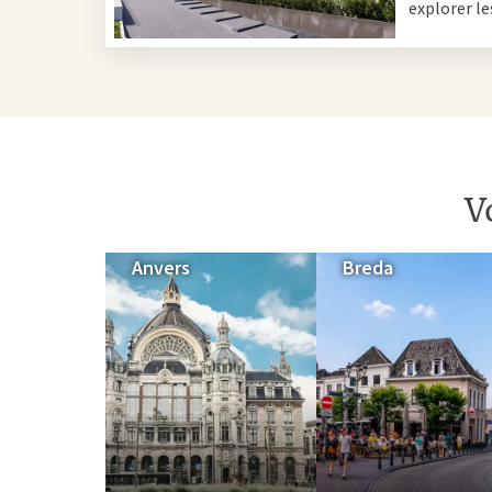
explorer le
V
Anvers
Breda