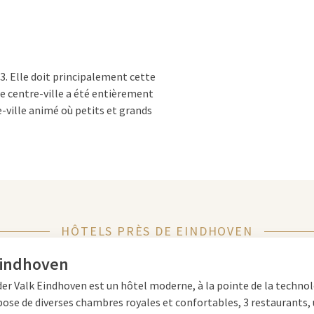
13. Elle doit principalement cette
e centre-ville a été entièrement
ville animé où petits et grands
lle une apparence moderne.
HÔTELS PRÈS DE EINDHOVEN
iel. Laissez-vous guider à
 commencé son empire
Eindhoven
ment national où les lampes
der Valk Eindhoven est un hôtel moderne, à la pointe de la technol
 hauteur de 105 mètres, est le
pose de diverses chambres royales et confortables, 3 restaurants, 
cien siège social de Philips.