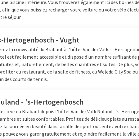
 une piscine intérieure. Vous trouverez également ici des bornes d
t plus loin. Par exemple,
, afin que vous puissiez recharger votre voiture ou votre vélo élect
ction de 1861, œuvre de Pierre
re séjour.
's-Hertogenbosch - Vught
rez la convivialité du Brabant à l'hôtel Van der Valk 's-Hertogenb
tel est facilement accessible et dispose d'un nombre suffisant de 
quartier branché et animé d'ici
tuites et, naturellement, de belles chambres et suites. De plus, v
Le mieux est de faire du shopping
profiter du restaurant, de la salle de fitness, du Weleda City Spa ou
Urban Shopper, où vous trouverez
'un des courts de tennis.
e FeelGood Market est un
festyle. Après votre virée
 recommandé. Pour les heures
Nuland - 's-Hertogenbosch
le cœur du Brabant depuis l'hôtel Van der Valk Nuland - 's-Herto
rs votre sortie avec
une nuitée
ambres et suites confortables. Profitez de délicieux plats au rest
re ci-dessous.
la journée en beauté dans la salle de sport ou tentez votre chan
s pouvez vous garer gratuitement et rejoindre facilement la ville 