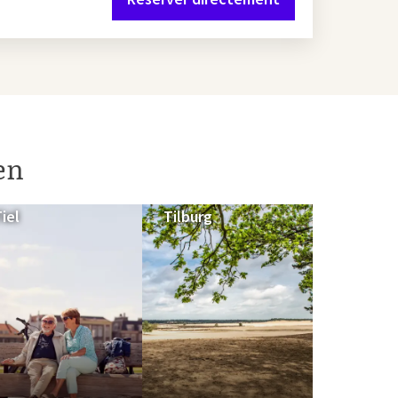
en
iel
Tilburg