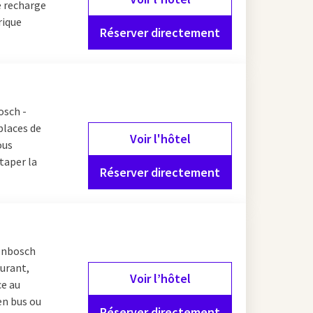
e recharge
rique
Réserver directement
osch -
places de
Voir l'hôtel
ous
 taper la
Réserver directement
genbosch
aurant,
Voir l’hôtel
ce au
en bus ou
Réserver directement