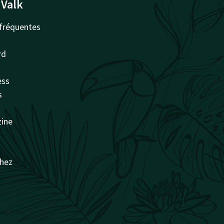
 Valk
fréquentes
rd
ess
s
zine
chez