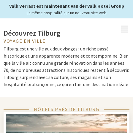
Valk Verrast est maintenant Van der Valk Hotel Group
La même hospitalité sur un nouveau site web
MENU
Découvrez Tilburg
VOYAGE EN VILLE
Tilburg est une ville aux deux visages : un riche passé
historique et une apparence moderne et contemporaine. Bien
que la ville ait connu une grande rénovation dans les années
70, de nombreuses attractions historiques restent à découvrir.
Tilburg surprend avec sa culture, ses magasins et son
hospitalité brabançonne, ce qui en fait une destination idéale
pour un voyage urbain polyvalent.
HÔTELS PRÈS DE TILBURG
Églises, patrimoine et bière trappiste
Tilburg a un fort passé catholique, visible dans les
nombreuses églises impressionnantes. L'église de Goirkese de