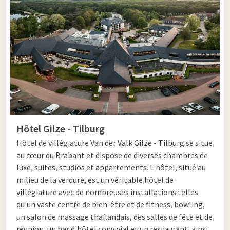
1724, dédiée à saint Denis, est l'une des plus anciennes églises
de la ville et a été encore embellie à l'époque napoléonienne.
L'église de Waterstaat de 1835 est également spéciale ; cette
église a un style néo-gothique précoce et est l'une des
premières aux Pays-Bas.
Juste à l'extérieur de Tilburg, à Berkel-Enschot, se trouve
l'abbaye de Koningshoeven. Ici, des moines brassent la
célèbre bière trappiste La Trappe. Une visite guidée avec
dégustation est un ajout populaire et savoureux à votre visite
Hôtel Gilze - Tilburg
de la région.
Hôtel de villégiature
Van der Valk Gilze - Tilburg se situe
au cœur du Brabant et dispose de diverses chambres de
Faire du shopping à Tilburg
luxe, suites, studios et appartements. L'hôtel, situé au
milieu de la verdure, est un véritable hôtel de
Pour les amateurs de shopping, Tilburg offre de nombreuses
villégiature avec de nombreuses installations telles
possibilités. De Heuvel et le Pieter Vreedeplein sont des zones
qu'un vaste centre de bien-être et de fitness, bowling,
commerciales renommées avec un mélange de grandes
un salon de massage thaïlandais, des salles de fête et de
chaînes et de magasins de mode. Vous préférez quelque chose
réunion, un bar d'hôtel convivial et un restaurant, ainsi