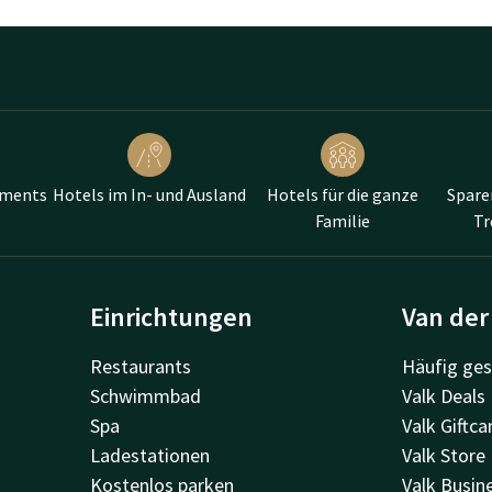
ements
Hotels im In- und Ausland
Hotels für die ganze
Spare
Familie
T
Einrichtungen
Van der
Restaurants
Häufig ges
Schwimmbad
Valk Deals
Spa
Valk Giftca
Ladestationen
Valk Store
Kostenlos parken
Valk Busin