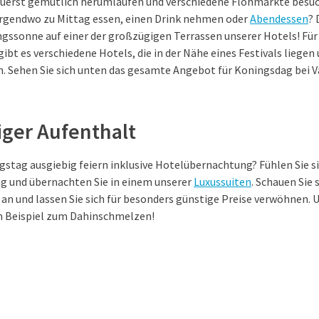
zuerst gemütlich herumlaufen und verschiedene Flohmärkte besu
irgendwo zu Mittag essen, einen Drink nehmen oder
Abendessen
?
ngssonne auf einer der großzügigen Terrassen unserer Hotels! Für
ibt es verschiedene Hotels, die in der Nähe eines Festivals liegen
 Sehen Sie sich unten das gesamte Angebot für Koningsdag bei Va
iger Aufenthalt
gstag ausgiebig feiern inklusive Hotelübernachtung? Fühlen Sie si
Tag und übernachten Sie in einem unserer
Luxussuiten
. Schauen Sie 
n und lassen Sie sich für besonders günstige Preise verwöhnen. 
m Beispiel zum Dahinschmelzen!