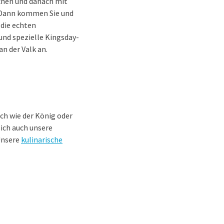
chen und danach mit
 Dann kommen Sie und
 die echten
 und spezielle Kingsday-
n der Valk an.
ch wie der König oder
sich auch unsere
Unsere
kulinarische