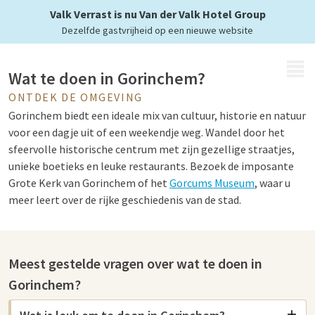
Valk Verrast is nu Van der Valk Hotel Group
Dezelfde gastvrijheid op een nieuwe website
MENU
Wat te doen in Gorinchem?
ONTDEK DE OMGEVING
Gorinchem biedt een ideale mix van cultuur, historie en natuur
voor een dagje uit of een weekendje weg. Wandel door het
sfeervolle historische centrum met zijn gezellige straatjes,
unieke boetieks en leuke restaurants. Bezoek de imposante
Grote Kerk van Gorinchem of het
Gorcums Museum
, waar u
meer leert over de rijke geschiedenis van de stad.
Bezienswaardigheden Gorinchem
Meest gestelde vragen over wat te doen in
Er is voor ieder wat wils in Gorinchem en omgeving. Ontdek de
Gorinchem?
Nederlandse geschiedenis in het
Rijksmuseum Slot
Loevestein,
of beleef een avontuurlijke dag met de kinderen