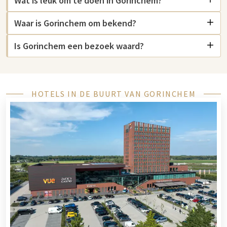
Wat is leuk om te doen in Gorinchem?
bij Avonturenboerderij Molenwaard. Voor ontspanning kunt u
Waar is Gorinchem om bekend?
naar het Caribabad in Gorinchem, een uitgebreid zwembad.
Ook zijn er unieke plekken zoals GeoFort, waar u op
Is Gorinchem een bezoek waard?
interactieve wijze onze planeet kunt verkennen, en Fort
Vuren, waar cultuur en historie samenkomen. In het
nabijgelegen
Nationaal Park De Biesbosch
geniet u van
prachtige natuur met wandelingen en vaartochten.
HOTELS IN DE BUURT VAN GORINCHEM
Hotel in Gorinchem
In Gorinchem vindt u een breed aanbod aan hotels in diverse
prijsklassen. Van sfeervolle boutique hotels in het historische
centrum tot moderne accommodaties aan de rand van de
stad. Er zijn opties voor elk budget.
Van der Valk Gorinchem