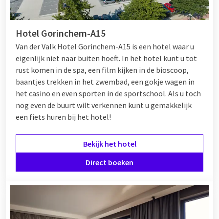
Voor een comfortabele overnachting in Gorinchem is
Van der
Valk Hotel Gorinchem-A15
of
Van der Valk Hotel Gorinchem-
Hotel Gorinchem-A15
A27 e
en uitstekende keuze. Dit centraal gelegen hotel tussen
Rotterdam, Breda, en Utrecht biedt een scala aan luxe
Van der Valk Hotel Gorinchem-A15 is een hotel waar u
voorzieningen, waaronder gratis parkeerplaatsen, een eigen
eigenlijk niet naar buiten hoeft. In het hotel kunt u tot
casino
, en een Vue-bioscoop. Ontspan in de city spa en
rust komen in de spa, een film kijken in de bioscoop,
wellness
, of werk aan uw conditie in de fitnessruimte. Het
baantjes trekken in het zwembad, een gokje wagen in
hotel beschikt ook over fietsverhuur, ideaal om de omgeving
het casino en even sporten in de sportschool. Als u toch
te verkennen. Voor culinaire verwennerij kunt u genieten in
nog even de buurt wilt verkennen kunt u gemakkelijk
het restaurant voor een live cooking dinerbuffet of een à la
een fiets huren bij het hotel!
carte maaltijd. Ook beschikt het hotel over een bar, waar u in
een gezellige ambiance een drankje kunt doen. Diverse
Bekijk het hotel
arrangementen en vijf prachtige suites maken uw verblijf
extra bijzonder.
Direct boeken
Van der Valk Gorinchem biedt de perfecte uitvalsbasis voor
een ontspannen en veelzijdig bezoek aan Gorinchem en
omstreken.