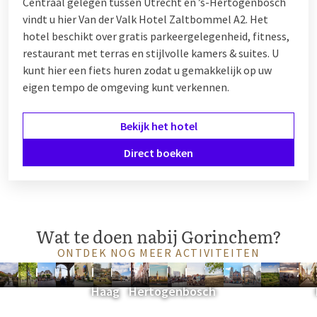
Centraal gelegen tussen Utrecht en ’s-Hertogenbosch
vindt u hier Van der Valk Hotel Zaltbommel A2. Het
hotel beschikt over gratis parkeergelegenheid, fitness,
restaurant met terras en stijlvolle kamers & suites. U
kunt hier een fiets huren zodat u gemakkelijk op uw
eigen tempo de omgeving kunt verkennen.
Bekijk het hotel
Direct boeken
Wat te doen nabij Gorinchem?
ONTDEK NOG MEER ACTIVITEITEN
Amersfoort
Brabant
Breda
Delft
Den
Eindhoven
's-
Leiden
Nijmegen
Rotterdam
Tiel
Tilburg
Utrecht
Veenenda
Wasse
Zee
Haag
Hertogenbosch