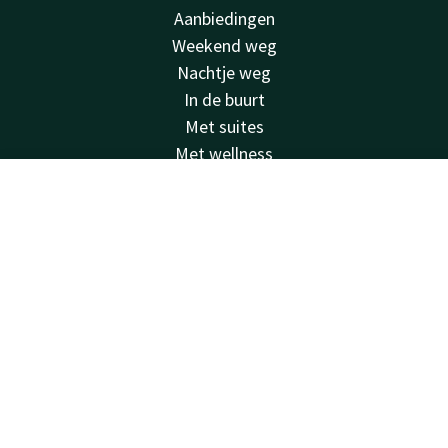
Aanbiedingen
Weekend weg
Nachtje weg
In de buurt
Met suites
Met wellness
Honden toegestaan
Account
NL
Mindervaliden
Stedentrip
Zoek & Boek
Duurzaam
Feestdagen
Faciliteiten
Restaurants
Zwembad
Spa
Laadpalen