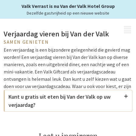
Valk Verrast is nu Van der Valk Hotel Group
Dezelfde gastvrijheid op een nieuwe website
MENU
Verjaardag vieren bij Van der Valk
SAMEN GENIETEN
Een verjaardag is een bijzondere gelegenheid die gevierd mag
worden! Een verjaardag vieren bij Van der Valk kan op diverse
manieren, zoals een uitgebreid diner, een nachtje weg of een
mini-vakantie. Een Valk Giftcard als verjaardagscadeau
ontvangen is helemaal leuk. Dan kunt u zelf kiezen wat u gaat
doen voor uw verjaardagscadeau. Waar u ook voor kiest, er zijn
volop mogelijkheden om uw dag speciaal te maken.
Kunt u gratis uit eten bij Van der Valk op uw
verjaardag?
Gratis eten op uw verjaardag bij Van der
Valk
Laat u inspireren