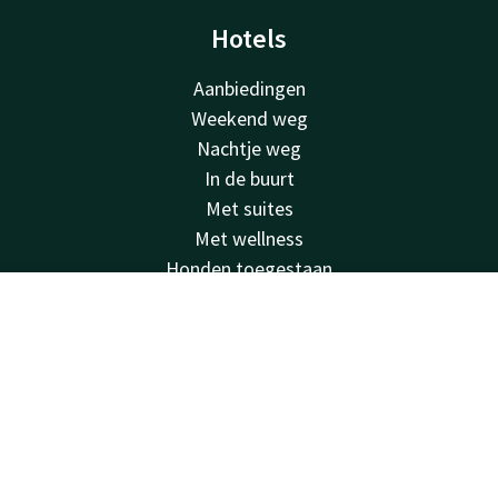
Hotels
Aanbiedingen
Weekend weg
Nachtje weg
In de buurt
Met suites
Met wellness
Honden toegestaan
Mindervaliden
Account
NL
Stedentrip
Duurzaam
Zoek & Boek
Feestdagen
Faciliteiten
Restaurants