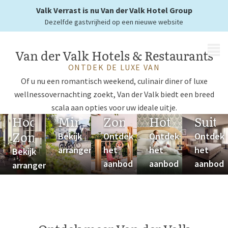
Valk Verrast is nu Van der Valk Hotel Group
Dezelfde gastvrijheid op een nieuwe website
MENU
Van der Valk Hotels & Restaurants
ONTDEK DE LUXE VAN
Of u nu een romantisch weekend, culinair diner of luxe
wellnessovernachting zoekt, Van der Valk biedt een breed
scala aan opties voor uw ideale uitje.
Hoog
Minivakantie
Zomervakantie
Hotelaanbie
Suite
Zomer
Bekijk
Ontdek
Ontdek
Ontdek
arrangement
het
het
het
Bekijk
aanbod
aanbod
aanbod
arrangement