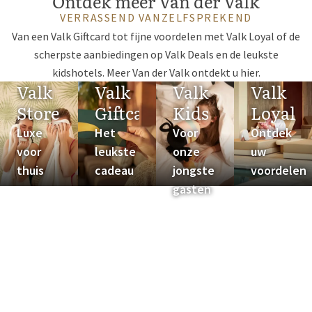
Ontdek meer Van der Valk
VERRASSEND VANZELFSPREKEND
Van een Valk Giftcard tot fijne voordelen met Valk Loyal of de
scherpste aanbiedingen op Valk Deals en de leukste
kidshotels. Meer Van der Valk ontdekt u hier.
Valk
Valk
Valk
Valk
Store
Giftcard
Kids
Loyal
Luxe
Het
Voor
Ontdek
voor
leukste
onze
uw
thuis
cadeau
jongste
voordelen
gasten