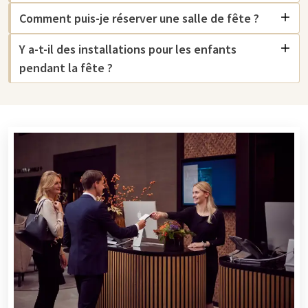
À côté d'une salle de fête, les salles de Van der Valk peuvent
également être utilisées pour un
congrès
, une
réunion
ou tout
Comment puis-je réserver une salle de fête ?
autre événement. Les salles sont en effet équipées de
Y a-t-il des installations pour les enfants
luxueuses et modernes installations de réunion. De plus, vous
pouvez choisir de vous attabler au restaurant pendant votre
pendant la fête ?
pause ou après votre réunion, où vous pourrez profiter de la
cuisine culinaire. Optez pour le buffet Live Cooking ou un
déjeuner ou dîner à la carte. Dans les
restaurants
chaleureux
de Van der Valk, vous pouvez choisir parmi les plats les plus
délicieux.
Forfaits et sur mesure
Chez Van der Valk, vous ne louez pas simplement une salle de
fête - vous optez pour une expérience complète. Nos forfaits
de fête sont flexibles et entièrement adaptables à vos
souhaits. Que ce soit pour un anniversaire, un baptême, un
jubilé ou un événement d'entreprise : nous réfléchissons avec