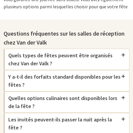
plusieurs options parmi lesquelles choisir pour que votre fête
réponde à vos attentes. Vous pouvez opter pour différents
forfaits avec des amuse-bouches et des boissons, mais il est
également possible de composer votre propre assortiment
Questions fréquentes sur les salles de réception
avec l'aide de nos experts.
chez Van der Valk
Quels types de fêtes peuvent être organisés
Lieu de fête avec hébergement
chez Van der Valk ?
En consultation, les hôtels Van der Valk offrent également la
possibilité de réserver une nuit pour vous et vos invités. C'est
Y a-t-il des forfaits standard disponibles pour les
idéal si vous avez une fête de plusieurs jours ou si vous ne
fêtes ?
voulez pas rentrer chez vous depuis le lieu de la fête.
Quelles options culinaires sont disponibles lors
de la fête ?
Déjeuner ou dîner pendant votre
Les invités peuvent-ils passer la nuit après la
événement
fête ?