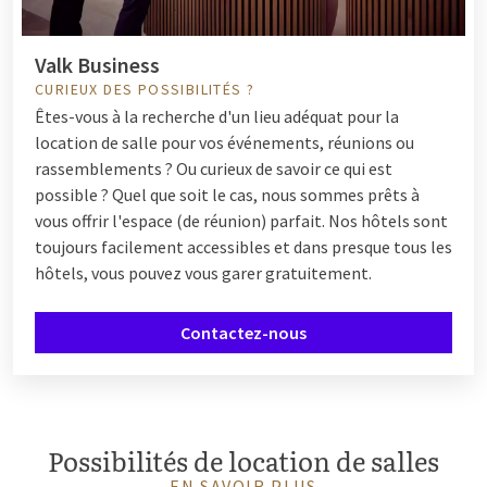
vous. Ensemble, nous créons une fête sur mesure qui
correspond parfaitement à votre groupe et à l'occasion. Vous
avez des questions sur les possibilités offertes ? N'hésitez pas
Valk Business
à nous contacter.
CURIEUX DES POSSIBILITÉS ?
Êtes-vous à la recherche d'un lieu adéquat pour la
location de salle pour vos événements, réunions ou
Options culinaires pour votre fête
rassemblements ? Ou curieux de savoir ce qui est
possible ? Quel que soit le cas, nous sommes prêts à
Une fête réussie mérite des plats délicieux. Des buffets
vous offrir l'espace (de réunion) parfait. Nos hôtels sont
élaborés aux dîners raffinés et aux amuse-bouches créatifs :
toujours facilement accessibles et dans presque tous les
nos équipes culinaires veillent à ce que votre arrangement de
hôtels, vous pouvez vous garer gratuitement.
fête soit savoureux. Discutez de vos préférences avec notre
équipe de cuisine et créez un menu qui surprendra à coup sûr
Contactez-nous
vos invités.
Hébergement pour les invités
Possibilités de location de salles
Souhaitez-vous combiner la fête avec une nuitée ? De
nombreux hôtels Van der Valk proposent des chambres
EN SAVOIR PLUS