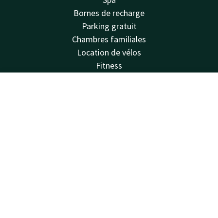
Bornes de recharge
Parking gratuit
Chambres familiales
Location de vélos
Fitness
Balcon
Salles
Compte
FR
Van der Valk
Cherche & Réserve
Questions fréquentes
Valk Deals
Valk Giftcard
Valk Store
Valk Business
Valk Events
Valk Life