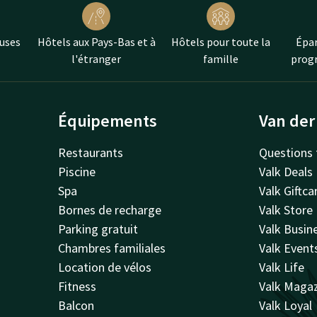
uses
Hôtels aux Pays-Bas et à
Hôtels pour toute la
Épar
l'étranger
famille
progr
Équipements
Van der
Restaurants
Questions 
Piscine
Valk Deals
Spa
Valk Giftca
Bornes de recharge
Valk Store
Parking gratuit
Valk Busin
Chambres familiales
Valk Event
Location de vélos
Valk Life
Fitness
Valk Maga
Balcon
Valk Loyal