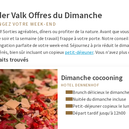
der Valk Offres du Dimanche
NGEZ VOTRE WEEK-END
 Sorties agréables, dîners ou profiter de la nature. Avant que vous
soir et la semaine (de travail) frappe à votre porte. Notre conseil
ongation parfaite de votre week-end. Séjournez à prix réduit le dim
érés, bien sûr incluant un copieux
petit-déjeuner
. Vous n'avez plus 
aits trouvés
ter chez Van der Valk
Dimanche cocooning
HOTEL DENNENHOF
 le dimanche Funday ? Partez dimanche vers votre destination, pa
Brunch délicieux le dimanche
 incroyable ou d’une belle ville. Enregistrez-vous à l’hôtel Van der 
Nuitée du dimanche incluse
ndre dans votre chambre confortable (et de vous affaler sur votre l
Petit-déjeuner copieux le lun
ortons un toast au week-end lors d'un délicieux dîner à la
restaura
Départ tardif jusqu'à 12h00
entir l'odeur des croissants fraîchement cuits et du café ! Le buffe
e nouvelle journée commence !