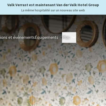
Valk Verrast est maintenant Van der Valk Hotel Group
La même hospitalité sur un nouveau site web
ions et événements
Équipements
Plus
Hôtels
Séjour
For