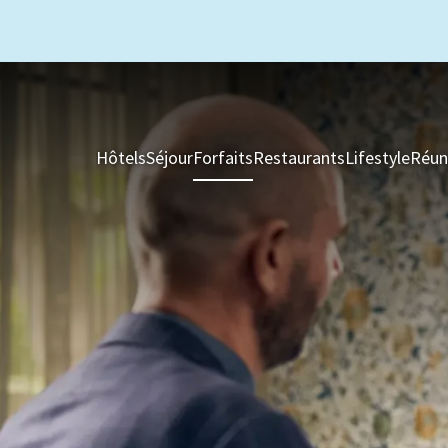
Hôtels
Séjour
Forfaits
Restaurants
Lifestyle
Réun