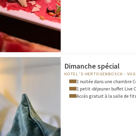
urner à prix avantageux
ous vous accueillir bientôt ? Découvrez rapidement ci-dessous da
sser une nuit à prix réduit le dimanche. Optez pour une escapade 
e la famille. Quoi qu'il en soit, ce sera un dimanche inoubliable !
Dimanche spécial
HOTEL 'S-HERTOGENBOSCH - VU
1 nuitée dans une chambre 
1 petit-déjeuner buffet Live
Accès gratuit à la salle de fi