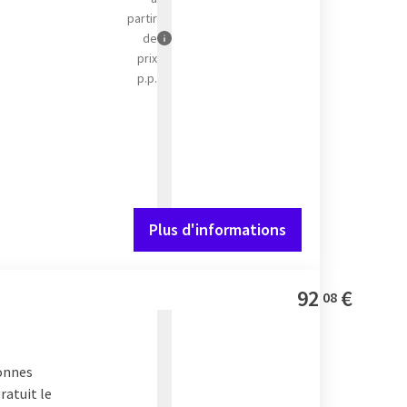
partir
de
prix
p.p.
Plus d'informations
92
€
08
sonnes
ratuit le