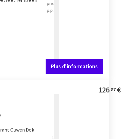
-être et remise en
prix
p.p.
Plus d'informations
126
€
87
x
aurant Ouwen Dok
à