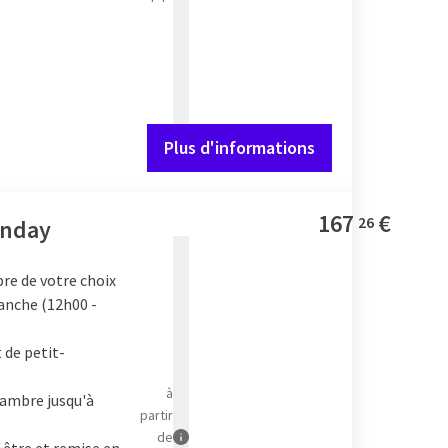
Plus d'informations
167
€
26
unday
bre de votre choix
anche (12h00 -
t de petit-
à
hambre jusqu'à
partir
de