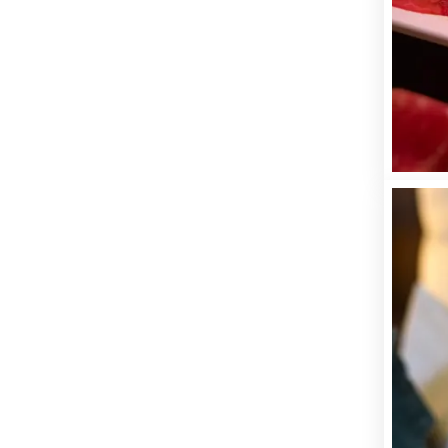
Séjo
Pouvons-n
pouvez pa
avec tout