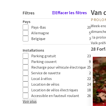
Van 
Effacer les filtres
Filtres
PROLO
Pays
Week-end!
Pays-Bas
20
dimanche 
Allemagne
5
: la prol
Belgique
3
Valk préf
28 Forf
Installations
Parking gratuit
23
Profi
Parking couvert
9
Recharge pour véhicule électrique
25
Service de navette
2
Prêt pour
Local à vélos
22
naturelle
Location de vélos
24
vous déte
Location de vélos électriques
18
être
et p
Accessible en fauteuil roulant
26
presque s
Voir plus
vous, un