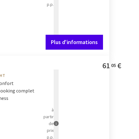
p.p.
ns quels hôtels Van der Valk vous
Plus d'informations
romantique ou profitez sans souci
61
€
05
GHT
Confort
 Cooking complet
tness
à
partir
de
prix
p.p.