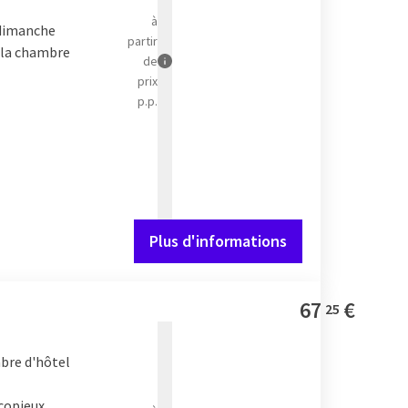
à
e dimanche
partir
 la chambre
de
prix
p.p.
Plus d'informations
67
€
25
bre d'hôtel
 copieux