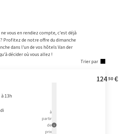
 ne vous en rendiez compte, c'est déjà
 ? Profitez de notre offre du dimanche
anche dans l'un de vos hôtels Van der
qu'à décider où vous allez !
Trier par
124
€
50
r exemple à deux pas d’une réserve
 à 13h
Valk de votre choix, il est temps de
it, bien sûr). Plongez dans le
bien-
di
à
nt
. Après une bonne nuit, vous pouvez
partir
t petit-déjeuner copieux est prêt pour
de
prix