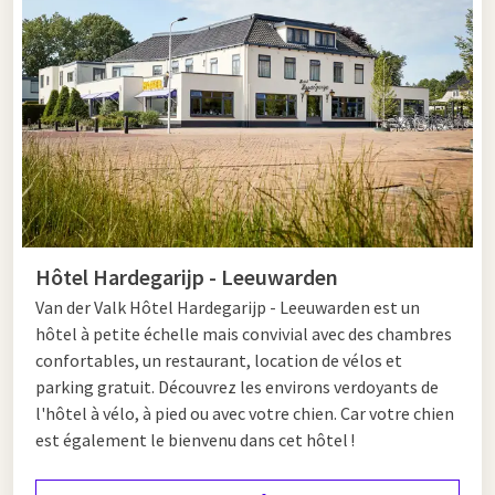
La ville a elle-même développé plusieurs itinéraires, y compris
la Leeuwarderoute, la route des monuments et la route
Nassau. À un rythme agréable, vous découvrez tout sur la ville.
Mais vous pouvez également faire une croisière et découvrir
Leeuwarden depuis l'eau. Encore mieux : laissez-vous
emmener à travers les canaux dans une prame. Le point
culminant littéral de Leeuwarden est l'Oldehove. Depuis cette
tour haute de 40 mètres, vous avez une vue magnifique sur la
ville.
Hôtel Hardegarijp - Leeuwarden
Van der Valk Hôtel Hardegarijp - Leeuwarden est un
La rue commerçante la plus sympa des
hôtel à petite échelle mais convivial avec des chambres
Pays-Bas
confortables, un restaurant, location de vélos et
parking gratuit. Découvrez les environs verdoyants de
À la Waag sur la Nieuwestad, vous découvrirez tout sur
l'hôtel à vélo, à pied ou avec votre chien. Car votre chien
l'histoire commerciale de Leeuwarden. C'est ici que les
est également le bienvenu dans cet hôtel !
marchands faisaient peser leurs marchandises. Passez
également à la Kanselarij. La façade de ce bâtiment gothique