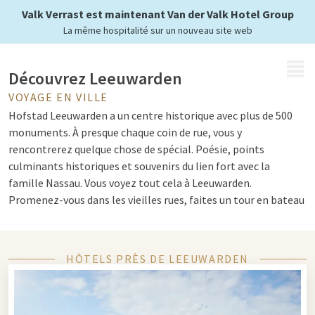
Valk Verrast est maintenant Van der Valk Hotel Group
La même hospitalité sur un nouveau site web
MENU
Découvrez Leeuwarden
VOYAGE EN VILLE
Hofstad Leeuwarden a un centre historique avec plus de 500
monuments. À presque chaque coin de rue, vous y
rencontrerez quelque chose de spécial. Poésie, points
culminants historiques et souvenirs du lien fort avec la
famille Nassau. Vous voyez tout cela à Leeuwarden.
Promenez-vous dans les vieilles rues, faites un tour en bateau
à travers les magnifiques canaux ou passez une journée à
Aquazoo Leeuwarden
.
HÔTELS PRÈS DE LEEUWARDEN
Itinéraires et prames
À Leeuwarden, vous pouvez faire diverses promenades en ville.