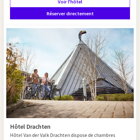
Voir l'hôtel
est particulièrement impressionnante. Pour les amateurs de
shopping, Leeuwarden a aussi beaucoup à offrir. Outre les
Réserver directement
grandes chaînes, vous trouverez dans la Sint Jacobsstraat de
jolies boutiques et des magasins de mode exclusifs. La Kleine
Kerkstraat a été élue en 2010 la rue commerçante la plus
sympa des Pays-Bas. Et cela se remarque aux boutiques
caractéristiques.
Envisagez-vous de visiter Leeuwarden ? Complétez votre
sortie par
une nuitée
dans l'un des hôtels Van der Valk ou
profitez de l'offre ci-dessous.
Hôtel Drachten
Hôtel Van der Valk Drachten dispose de chambres