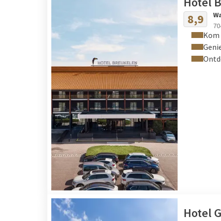
Hotel 
Wa
8,9
70
Kom l
Geni
Ontde
Hotel G