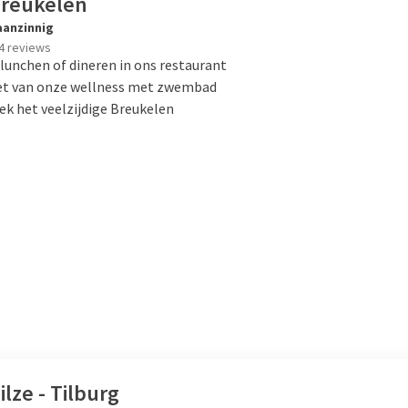
Breukelen
anzinnig
4 reviews
unchen of dineren in ons restaurant
et van onze wellness met zwembad
k het veelzijdige Breukelen
ilze - Tilburg