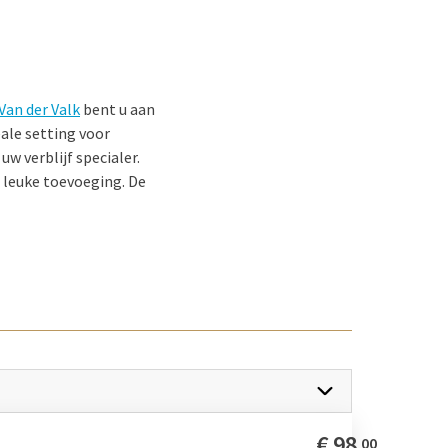
Van der Valk
bent u aan
ale setting voor
w verblijf specialer.
n leuke toevoeging. De
illen ontspannen.
ing in een hotelkamer
eg.
 tot rust laten komen.
ingsize bed, een
€
98
00