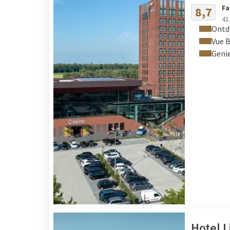
Fa
8,7
41
Ontd
Vue B
Genie
Hotel L