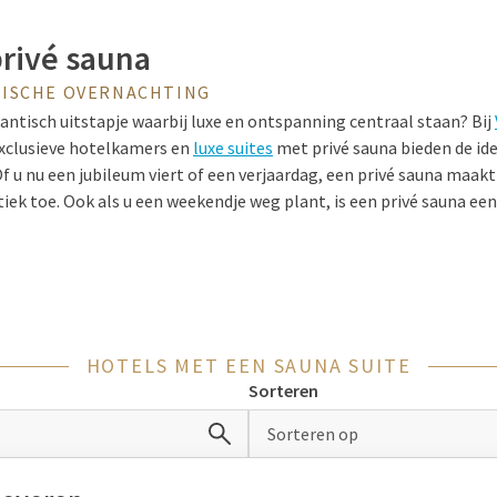
privé sauna
ISCHE OVERNACHTING
antisch uitstapje waarbij luxe en ontspanning centraal staan? Bij
 exclusieve hotelkamers en
luxe suites
met privé sauna bieden de ide
 u nu een jubileum viert of een verjaardag, een privé sauna maakt u
ek toe. Ook als u een weekendje weg plant, is een privé sauna ee
, luxe en privacy maakt dit een perfecte keuze voor koppels die w
 met overnachting
HOTELS MET EEN SAUNA SUITE
 gewone overnachting? U kunt ook genieten van een unieke ervar
Sorteren
n verblijf bij Van der Valk betekent meer dan alleen een nachtje w
Sorteren op
ezoek aan uw eigen sauna. Hier kunt u lichaam en geest helemaal
rvaring kunt u genieten van onze luxe voorzieningen, zoals een k