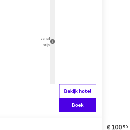
vanaf
prijs
Bekijk hotel
Boek
€
100
50