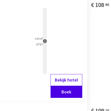
€
108
90
, speciaal
 onze sfeervolle bar of
vanaf
prijs
Bekijk hotel
Boek
€
109
20