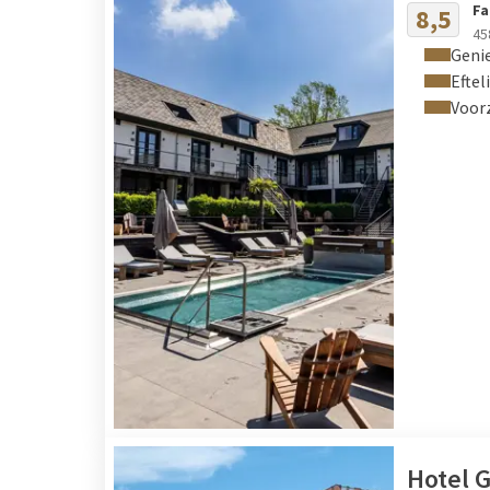
Fa
8,5
45
Geni
Eftel
Voorz
Hotel 