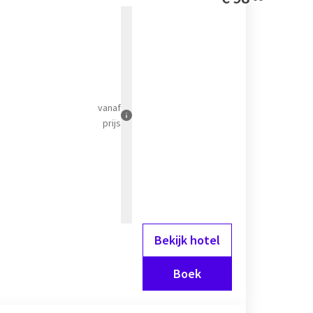
rant. Zo maakt u van uw
vanaf
een van een exclusieve
prijs
uxe gevoel. Perfect voor
.
kamer of een
Bekijk hotel
erij
Boek
a een moment van rust