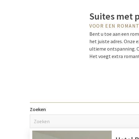
Suites met 
VOOR EEN ROMANT
Bent u toe aan een rom
het juiste adres. Onze
ultieme ontspanning. Of
Het voegt extra romanti
combinatie van comfort
Privé sauna
Waarom kiezen voor een
Zoeken
met een privé sauna. Ee
Begin uw dag met een b
Na deze ontspannende e