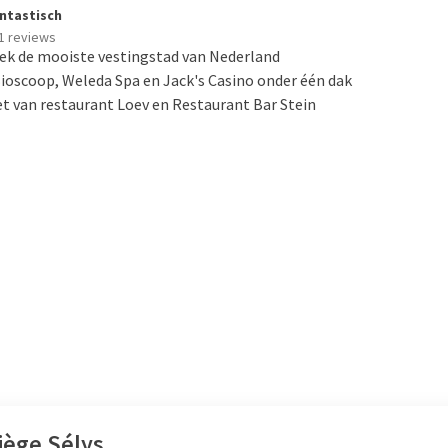
ntastisch
1 reviews
ek de mooiste vestingstad van Nederland
ioscoop, Weleda Spa en Jack's Casino onder één dak
t van restaurant Loev en Restaurant Bar Stein
iège Sélys