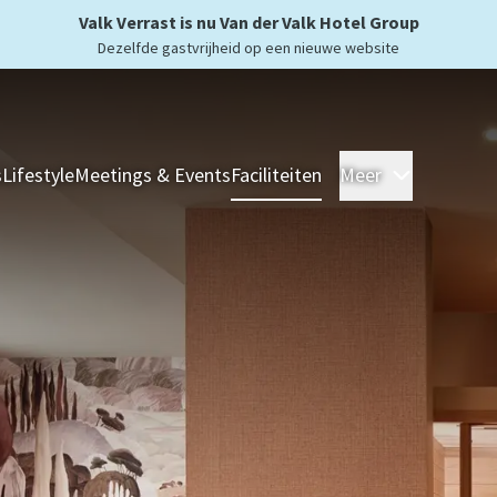
Valk Verrast is nu Van der Valk Hotel Group
Dezelfde gastvrijheid op een nieuwe website
s
Lifestyle
Meetings & Events
Faciliteiten
Meer
Hotels
Ove