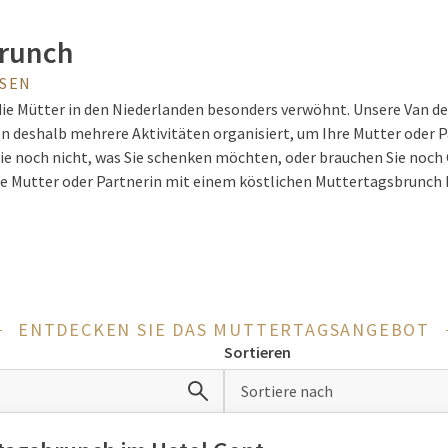
brunch
SEN
e Mütter in den Niederlanden besonders verwöhnt. Unsere Van der
n deshalb mehrere Aktivitäten organisiert, um Ihre Mutter oder P
ie noch nicht, was Sie schenken möchten, oder brauchen Sie noc
be Mutter oder Partnerin mit einem köstlichen Muttertagsbrunch be
in den Muttertag!
art in den Muttertag
ENTDECKEN SIE DAS MUTTERTAGSANGEBOT
brunchs stehen Mütter im Rampenlicht, aber natürlich ist jede
Sortieren
b zusammen mit der ganzen Familie Ihre Mutter oder Partnerin m
nem Van der Valk Hotel. Genießen tun Sie zusammen - daher biete
Sortiere nach
gerichte an und verfügen oft über eine spezielle Kinderecke.