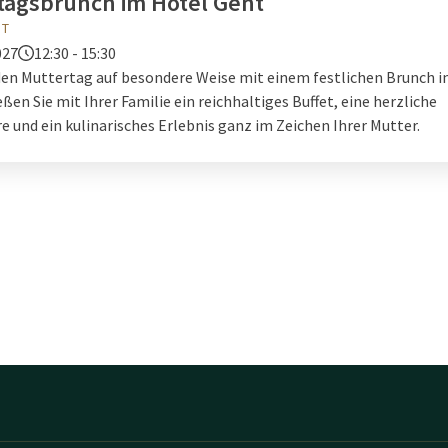
tagsbrunch im Hotel Gent
em Glas Sekt empfangen, wonach Sie das umfangreiche Brunch ge
NT
027
12:30 - 15:30
f fresh bread
 den Muttertag auf besondere Weise mit einem festlichen Brunch 
iment an süßen und herzhaften Brotaufstrichen
ßen Sie mit Ihrer Familie ein reichhaltiges Buffet, eine herzliche
ten
 und ein kulinarisches Erlebnis ganz im Zeichen Ihrer Mutter.
me und kalte Gerichte
enes Obst
igkeiten
essertbuffet
tels offer a Live Cooking Mother's Day brunch, where our chefs pre
nt of you.
angebot
rtagsbrunch mit einem Aufenthalt in einem unserer Hotels kombi