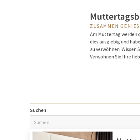
Muttertags
ZUSAMMEN GENIES
Am Muttertag werden di
dies ausgiebig und habe
zu verwöhnen. Wissen S
Verwöhnen Sie Ihre lie
besonders guter Start 
Der beste St
Während des Muttertags
Suchen
Überraschen Sie deshal
Muttertagsbrunch in ei
Hotels spezielle Kinder