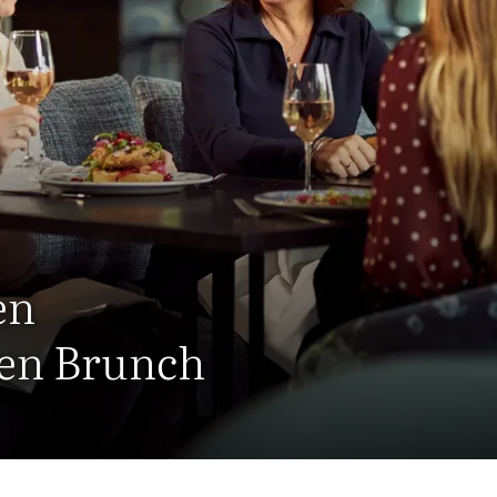
en
hen Brunch