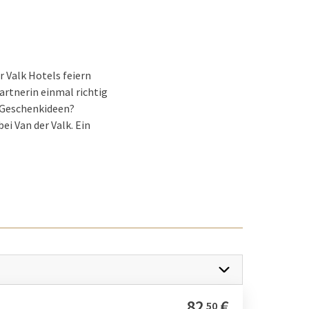
 Valk Hotels feiern
artnerin einmal richtig
h Geschenkideen?
i Van der Valk. Ein
r willkommen.
it einem
n unsere Van der Valk
82
€
50