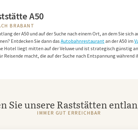
tstätte A50
ACH BRABANT
tlang der A50 und auf der Suche nach einem Ort, an dem Sie sich 
nen? Entdecken Sie dann das
Autobahnrestaurant
an der A50 im
V
 Hotel liegt mitten auf der Veluwe und ist strategisch günstig a
ür Reisende macht, die auf der Suche nach Entspannung während ih
 Raststätte A50
rant an der A50 ist eine ausgezeichnete Wahl für alle, die auf der 
n Sie unsere Raststätten entlan
n angenehmer Umgebung sind. Im
Restaurant de Veluwe
können Sie 
eckeres Mittagessen oder ein köstliches Abendessen genießen. Abe
IMMER GUT ERREICHBAR
tstreffen sind Sie herzlich willkommen!