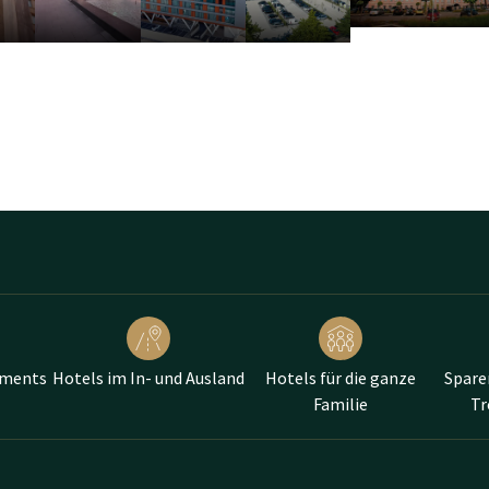
he nach einem Ort zum Essen, für Meetings oder Übernachtungen si
 der A50 bietet alles, was Sie brauchen!
ements
Hotels im In- und Ausland
Hotels für die ganze
Spare
Familie
T