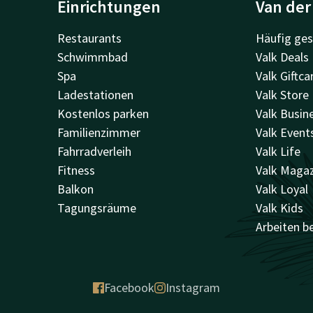
Einrichtungen
Van der
Restaurants
Häufig ges
Schwimmbad
Valk Deals
Spa
Valk Giftca
Ladestationen
Valk Store
Kostenlos parken
Valk Busin
Familienzimmer
Valk Event
Fahrradverleih
Valk Life
Fitness
Valk Maga
Balkon
Valk Loyal
Tagungsräume
Valk Kids
Arbeiten be
Facebook
Instagram