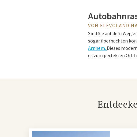
Autobahnras
VON FLEVOLAND N
Sind Sie auf dem Weg en
sogar übernachten kön
Arnhem.
Dieses moderne
es zum perfekten Ort f
Van der Valk
Das Van der Valk Restau
Entdecke
köstlichen Mahlzeit i
Frühstücksbuffet, ein l
Kaffee oder ein Geschäf