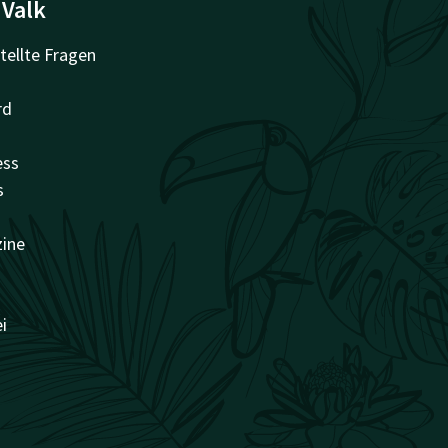
 Valk
tellte Fragen
rd
ess
s
zine
i