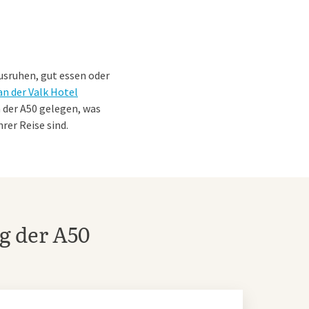
ausruhen, gut essen oder
an der Valk Hotel
n der A50 gelegen, was
rer Reise sind.
Suche nach einer
g der A50
ein reichhaltiges
r auch für eine Tasse