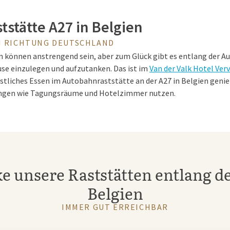
stätte A27 in Belgien
IN RICHTUNG DEUTSCHLAND
können anstrengend sein, aber zum Glück gibt es entlang der A
use einzulegen und aufzutanken.
Das ist im
Van der Valk Hotel Verv
östliches Essen im Autobahnraststätte an der A27 in Belgien geni
ungen wie Tagungsräume und Hotelzimmer nutzen.
 Raststätte A27
rant an der A27 ist eine ausgezeichnete Wahl für alle, die auf der 
e unsere Raststätten entlang de
n angenehmer Umgebung sind. Das
Restaurant l’Entrepôt
im Hotel 
ltige Speisekarte mit internationalen Gerichten. In der Brasserie 
Belgien
use, ein Getränk oder zum Genießen von Antipasti vorbeischauen. 
IMMER GUT ERREICHBAR
k, ein leckeres Mittagessen oder ein ausgiebiges Abendessen habe
ind Sie an der richtigen Adresse.