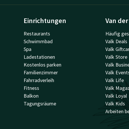
Einrichtungen
Van der
Restaurants
Häufig ges
Schwimmbad
Valk Deals
Spa
Valk Giftca
Ladestationen
Valk Store
Kostenlos parken
Valk Busin
Familienzimmer
Valk Event
Fahrradverleih
Valk Life
Fitness
Valk Maga
Balkon
Valk Loyal
Tagungsräume
Valk Kids
Arbeiten be