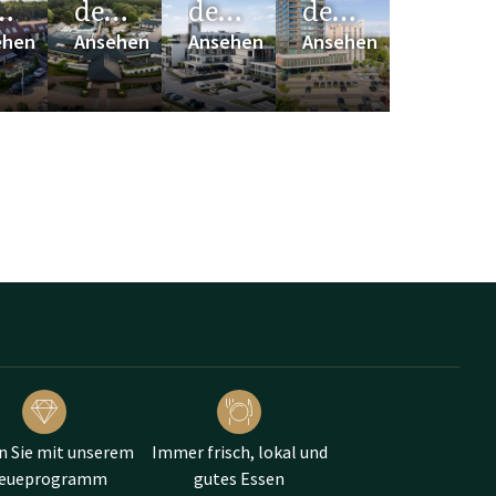
r
der
der
der
rühstück teilnehmen.
0
A58
A59
A73
en
ehen
Ansehen
Ansehen
Ansehen
n Sie mit unserem
Immer frisch, lokal und
reueprogramm
gutes Essen