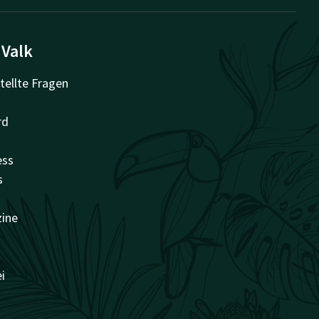
 Valk
tellte Fragen
rd
ess
s
zine
i