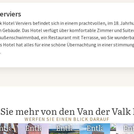
erviers
er A27
k Hotel Verviers befindet sich in einem prachtvollen, im 18. Jahrh
n Gebäude. Das Hotel verfügt über komfortable Zimmer und Suiten
ietet das Van der Valk
Autobahnrestaurant
an der A27 auch ausge
Außenschwimmbad, ein Restaurant mit Terrasse, wo Sie wunderba
. Die
Tagungsräume
sind
modern eingerichtet und verfügen über d
as Hotel hat alles für eine schöne Übernachtung in einer stimmun
zustellen, dass Ihr Treffen reibungslos verläuft. Auch für größer
.
 Hotel Verviers wenden. Unabhängig von der Größe Ihrer Gruppe s
erfügung, das Ihnen bei der Organisation hilft, um Ihr Event zu e
 bei Van der Valk entlang der A27
Sie mehr von den Van der Valk 
chenstopp oder Ihr Geschäftstreffen noch komfortabler gestalten
der A27 zu übernachten. Nach einem langen Tag voller Reisen oder
WERFEN SIE EINEN BLICK DARAUF
ntlang
Entlang
Entlang
Entlang
Entl
En
er
vollständig entspannen. Das Hotel verfügt auch über verschied
n Pool, Fitness- und Wellnessbereich, damit Sie sich optimal en