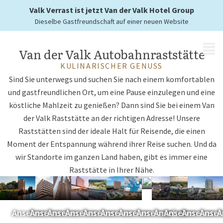
Nähe
Valk Verrast ist jetzt Van der Valk Hotel Group
Dieselbe Gastfreundschaft auf einer neuen Website
MENÜ
Van der Valk Autobahnraststätte
KULINARISCHER GENUSS
Sind Sie unterwegs und suchen Sie nach einem komfortablen
und gastfreundlichen Ort, um eine Pause einzulegen und eine
köstliche Mahlzeit zu genießen? Dann sind Sie bei einem Van
der Valk Raststätte an der richtigen Adresse! Unsere
Raststätten sind der ideale Halt für Reisende, die einen
Moment der Entspannung während ihrer Reise suchen. Und da
wir Standorte im ganzen Land haben, gibt es immer eine
Raststätte in Ihrer Nähe.
Entlang
Entlang
Entlang
Entlang
Entlang
Entlang
Entlang
Entlang
Entlang
Entlang
Entlan
Ent
der
der
der
der
der
der
der
der
der
der
der
der
A1
A2
A4
A6
A7
A12
A15
A27
A28
A50
A58
A59
Ansehen
Ansehen
Ansehen
Ansehen
Ansehen
Ansehen
Ansehen
Ansehen
Ansehen
Ansehen
Ansehen
Anse
A