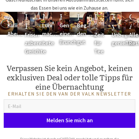
das Essen bei uns wie ein Zuhause an.
Abendessen
Live-
Mittagessen
Brunch
Frühstück
High
All-
Ge
Kochen
Tea
you-
Au
Kulinarischer
Lunchpause
Genieße
Beginne
can-
Abend
machen
einen
den Tag
Frisch
Zeit
Unbegrenz
Alle
Brunch
gut
eat
zubereitete
für
genießen
Res
Gerichte
Tee
Verpassen Sie kein Angebot, keinen
exklusiven Deal oder tolle Tipps für
eine Übernachtung
ERHALTEN SIE DEN VAN DER VALK NEWSLETTER
Melden Sie mich an
Diese Website ist durch reCAPTCHA geschützt und es gelten die