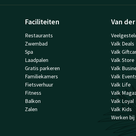
Faciliteiten
Van der
Restaurants
Veelgestel
Zwembad
Valk Deals
Spa
Valk Giftca
Laadpalen
Valk Store
Gratis parkeren
Valk Busin
Familiekamers
Valk Event
Fietsverhuur
Valk Life
Fitness
Valk Maga
Balkon
Valk Loyal
Zalen
Valk Kids
Werken bij