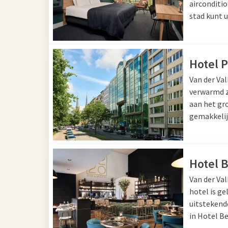
airconditio
rondleidingen waarmee u kunt zien hoe hét bier van
stad kunt 
Centraal Station ligt de Diamantwijk, de trots van
gehandeld in diamanten en u kunt zelf ook kopen in
diamantwinkeltjes.
Hotel 
Van der Va
De Meir en Vogeltjesmarkt
verwarmd z
aan het gr
Antwerpen is een winkelstad bij uitstek met ‘De Mei
gemakkelij
winkelstraat vindt u grote winkelketens. In de zijstr
boetiekjes waar u terecht kunt voor haute couture 
curiosa kunt u zondags terecht op de Vogeltjesmark
een bonte verzameling van vooral antieke of net ge
Hotel 
zeer ontspannen, gemoedelijke sfeer. Sluit de dag a
Van der Val
biertje op een terras, bijvoorbeeld aan de Grote Mar
hotel is g
Van plan Antwerpen te bezoeken? Maak het uitje 
uitstekend
overnachting
in een van de Van der Valk hotels of 
in Hotel Be
onderstaande aanbod.