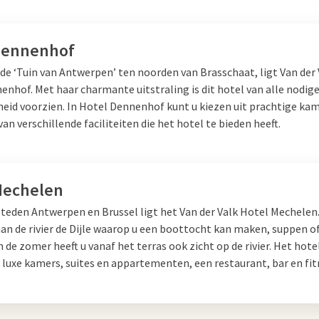
Dennenhof
de ‘Tuin van Antwerpen’ ten noorden van Brasschaat, ligt Van der 
enhof. Met haar charmante uitstraling is dit hotel van alle nodig
heid voorzien. In Hotel Dennenhof kunt u kiezen uit prachtige kam
 van verschillende
faciliteiten
die het hotel te bieden heeft.
Mechelen
steden Antwerpen en Brussel ligt het Van der Valk Hotel Mechelen
aan de rivier de Dijle waarop u een boottocht kan maken, suppen o
n de zomer heeft u vanaf het terras ook zicht op de rivier. Het hote
 luxe kamers, suites en appartementen, een restaurant, bar en fit