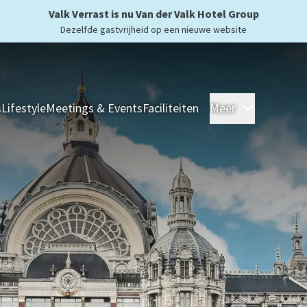
Valk Verrast is nu Van der Valk Hotel Group
Dezelfde gastvrijheid op een nieuwe website
s
Lifestyle
Meetings & Events
Faciliteiten
Meer
Hotels
Ove