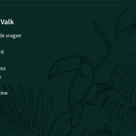
 Valk
de vragen
rd
ess
s
zine