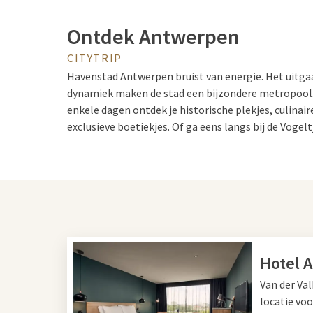
Ontdek Antwerpen
CITYTRIP
Havenstad Antwerpen bruist van energie. Het uitga
dynamiek maken de stad een bijzondere metropool. I
enkele dagen ontdek je historische plekjes, culinai
exclusieve boetiekjes. Of ga eens langs bij de Voge
begrip voor curiosa en snuisterijen.
Kathedraal en diamanten
Met of zonder gids, een stadswandeling door het h
Antwerpen is een absolute must. Maak een tocht do
Hotel 
bezienswaardigheden zoals de Onze-Lieve-Vrouweka
Van der Va
schitterende muurschilderingen van onder andere Ru
locatie vo
Zoo Antwerpen, een van Europa's oudste dierentuin