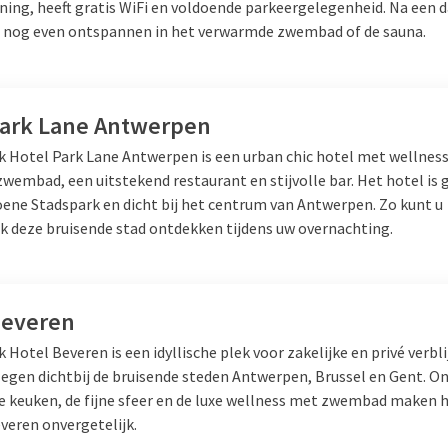
ning, heeft gratis WiFi en voldoende parkeergelegenheid. Na een d
 België wordt gebrouwen. Bij het
u nog even ontspannen in het verwarmde zwembad of de sauna.
 Antwerpen. Hier wordt wereldwijd
 een van de vele
Park Lane Antwerpen
lk Hotel Park Lane Antwerpen is een urban chic hotel met wellnes
wembad, een uitstekend restaurant en stijvolle bar. Het hotel is
oene Stadspark en dicht bij het centrum van Antwerpen. Zo kunt u
r’ als middelpunt. In deze
k deze bruisende stad ontdekken tijdens uw overnachting.
aatjes zijn de kleinere, exclusieve
en exclusieve merken. Voor
t of Vogelenmarkt. Daar vindt u
en antieke spullen. Er heerst een
Beveren
f met een heerlijk Belgisch
k Hotel Beveren is een idyllische plek voor zakelijke en privé verbl
kt.
elegen dichtbij de bruisende steden Antwerpen, Brussel en Gent. O
dan compleet met
een
e keuken, de fijne sfeer en de luxe wellness met zwembad maken he
maak gebruik van het
veren onvergetelijk.