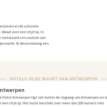
ansleven en de culturele
deaal voor een citytrip. In
re restaurants en couture van
ltjesmarkt. Al decennialang een
HOTELS IN DE BUURT VAN ANTWERPEN
istorische centrum van
or de stad en ontdek
Antwerpen
thedraal uit de 14e eeuw met
lk Hotel Antwerpen ligt net buiten de ringweg van Antwerpen en is
bens. Of plan een dagje uit naar
or een citytrip. Het hotel beschikt over meer dan 200 kamers met
en. Brouwerij De Konink geeft