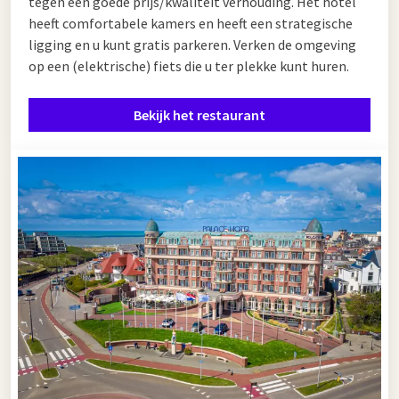
tegen een goede prijs/kwaliteit verhouding. Het hotel
Daarnaast is het Van der Valk Sassenheim
ontbijt
dagelijks
heeft comfortabele kamers en heeft een strategische
beschikbaar, ook voor niet-hotelgasten. Met onder andere
ligging en u kunt gratis parkeren. Verken de omgeving
vers fruit, yoghurt, warme gerechten en live bereide eieren
op een (elektrische) fiets die u ter plekke kunt huren.
start u uw dag op de beste manier.
Voor gezinnen is het extra aantrekkelijk: tijdens brunches en
Bekijk het restaurant
buffetten worden er leuke
kinderactiviteiten
georganiseerd,
zodat iedereen zorgeloos kan genieten.
Themabuffetten Sassenheim
Wat
't Nest Buffet
echt onderscheidt, zijn de unieke
themabuffetten
. Op geselecteerde zaterdagen worden
speciale avonden georganiseerd, zoals een Italiaans buffet of
een uitgebreid wildbuffet. Hier proeft u gerechten uit
verschillende wereldkeukens, vers bereid door de chefs.
Daarnaast zijn er regelmatig bijzondere evenementen zoals
het FishFestival, waarbij culinaire shows en exclusieve