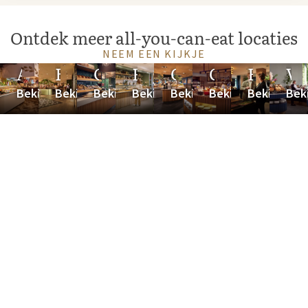
Ontdek meer all-you-can-eat locaties
NEEM EEN KIJKJE
Amersfoort
Breukelen
Cuijk
Eindhoven
Gilze
Groningen
Hoorn
Ve
Bekijk
Bekijk
Bekijk
Bekijk
Bekijk
Bekijk
Bekijk
Beki