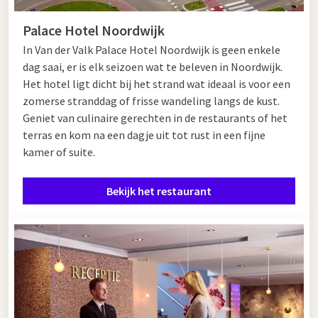
gerechten centraal staan. Deze variatie maakt elk bezoek
anders en verrassend.
Palace Hotel Noordwijk
Wilt u verzekerd zijn van een plek? Reserveer dan eenvoudig
In Van der Valk Palace Hotel Noordwijk is geen enkele
voor een all-you-can-eat Sassenheim.
dag saai, er is elk seizoen wat te beleven in Noordwijk.
Het hotel ligt dicht bij het strand wat ideaal is voor een
zomerse stranddag of frisse wandeling langs de kust.
All-you-can-eat in de buurt van
Geniet van culinaire gerechten in de restaurants of het
terras en kom na een dagje uit tot rust in een fijne
Sassenheim
kamer of suite.
Bent u opzoek naar eenall-you-can-eat restaurant in de buurt
van Sassenheim? Neem dan een kijkje bij Hotel Den Haag -
Bekijk het restaurant
Wassenaar of Palace Hotel Noordwijk. Ook hier kunt u terecht
voor een uitgebreid ontbijt, een heerlijke brunch of een
compleet avondje uit met een dinerbuffet.