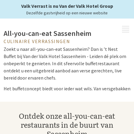
in Sassenheim
Valk Verrast is nu Van der Valk Hotel Group
Dezelfde gastvrijheid op een nieuwe website
MENU
All-you-can-eat Sassenheim
CULINAIRE VERRASSINGEN
Zoekt u naar all-you-can-eat Sassenheim?
Dan is ’t Nest
Buffet bij Van der Valk Hotel Sassenheim - Leiden dé plek om
onbeperkt te genieten. In dit sfeervolle buffetrestaurant
ontdekt u een uitgebreid aanbod aan verse gerechten, live
bereid door ervaren chefs.
Het buffetconcept biedt voor ieder wat wils. Van versgebakken
brood en luxe beleg tot warme gerechten en desserts. Ook
liefhebbers van sushi in Sassenheim kunnen in de regio
terecht, bijvoorbeeld bij OZZO Oriental Restobar in hetzelfde
Ontdek onze all-you-can-eat
hotel, waar verfijnde Aziatische gerechten centraal staan.
restaurants in de buurt van
Met een ruim aanbod en een gezellige sfeer is dit een
Sassenheim