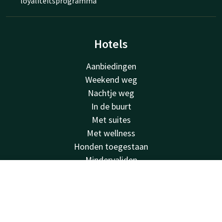
loyaliteitsprogramma
Hotels
Aanbiedingen
Weekend weg
Nachtje weg
In de buurt
Met suites
Met wellness
Honden toegestaan
Mindervaliden
Stedentrip
Account
NL
Duurzaam
Feestdagen
Zoek & Boek
Faciliteiten