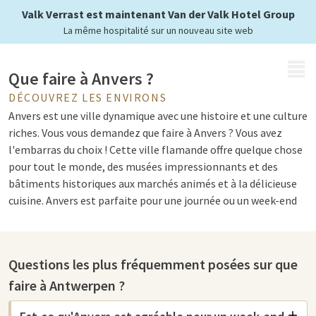
Valk Verrast est maintenant Van der Valk Hotel Group
La même hospitalité sur un nouveau site web
MENU
Que faire à Anvers ?
DÉCOUVREZ LES ENVIRONS
Anvers est une ville dynamique avec une histoire et une culture
riches. Vous vous demandez que faire à Anvers ? Vous avez
l'embarras du choix ! Cette ville flamande offre quelque chose
pour tout le monde, des musées impressionnants et des
bâtiments historiques aux marchés animés et à la délicieuse
cuisine. Anvers est parfaite pour une journée ou un week-end
amusant et est facilement accessible en train via la
gare
centrale d'Anvers
, un tour de force architectural en soi.
Questions les plus fréquemment posées sur que
Monuments à Anvers
faire à Antwerpen ?
Anvers regorge de lieux spéciaux à ne pas manquer.