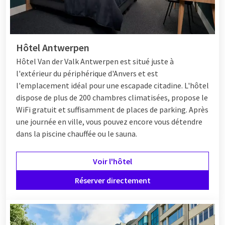
belges.
Hôtel à Anvers
Hôtel Antwerpen
Hôtel
Van der Valk Antwerpen est situé juste à
Un week-end à Anvers est complet avec un séjour confortable.
l'extérieur du périphérique d'Anvers et est
À Anvers, vous trouverez un large éventail d'hôtels. Vous
l'emplacement idéal pour une escapade citadine. L'hôtel
recherchez plus qu’une simple nuitée ? Alors pensez à passer
dispose de plus de 200 chambres climatisées, propose le
une nuit dans l'un des hôtels Van der Valk à Anvers. Souhaitez-
WiFi gratuit et suffisamment de places de parking. Après
vous profiter d'un week-end entièrement organisé ? Alors
une journée en ville, vous pouvez encore vous détendre
visitez le
Van der Valk Hotel Anvers
. En plus de votre nuitée,
dans la piscine chauffée ou le sauna.
vous pourrez profiter gratuitement des installations de luxe
et vous attendre à un moment culinaire exceptionnel au
Voir l'hôtel
restaurant. Vous souhaitez séjourner un peu plus près du
centre d'Anvers ? Passez ensuite la nuit à l'hôtel
Van der Valk
Réserver directement
Park Lane Antwerp
, situé au centre du parc de la ville d'Anvers.
Van der Valk à Anvers