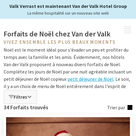
vous n'avez plus qu'à profiter
Valk Verrast est maintenant Van der Valk Hotel Group
La même hospitalité sur un nouveau site web
MENU
Forfaits de Noël chez Van der Valk
VIVEZ ENSEMBLE LES PLUS BEAUX MOMENTS
Noël est le moment idéal pour s'évader un peu et profiter du
temps avec la famille et les amis. Évidemment, nos hôtels
Van der Valk proposent à nouveau divers forfaits de Noël.
Complétez les jours de Noël par une nuit agréable incluant un
petit déjeuner de Noël copieux
petit déjeuner de Noël
. Le soir,
il y a un choix de menu de Noël entièrement dans l'esprit de
Noël. Êtes-vous curieux des forfaits de Noël chez Van der Valk
Filtres
? Découvrez l'offre diverse de nos hôtels ci-dessous.
34 Forfaits trouvés
Trier par
Que faire à Noël
Dans et autour de l'hôtel, il y a suffisamment d'occasions de