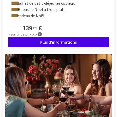
de divers plats de viande, de poisson et végétariens, de pains
buffet de petit-déjeuner copieux
de qualité, d'un large buffet de salades et d'un buffet de
Repas de Noël à trois plats
desserts festifs. Il y a également un buffet pour enfants pour
cadeau de Noël
les plus jeunes.
139
€
65
à partir de
prix p.p.
Noël avec les enfants
Plus d'informations
Vous célébrez Noël cette année chez Van der Valk ? Avec un
forfait Noël, vous vivez un Noël convivial pour toutes les
catégories d'âge. Les enfants peuvent participer à des
activités spéciales prévues pendant le brunch de Noël et le
dîner. Ainsi, ils n'ont pas à rester assis longtemps pendant le
repas et peuvent jouer avec des camarades de leur âge, entre
autres.
Les adultes du groupe peuvent tranquillement profiter de
l'ambiance de Noël et du dîner copieux tandis que les enfants
sont divertis. En dehors des plaisirs culinaires, il y a
suffisamment d'occasions de divertir les enfants. Visitez par