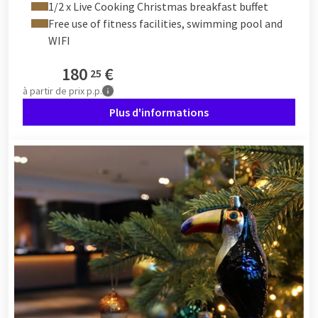
1/2 x Live Cooking Christmas breakfast buffet
Free use of fitness facilities, swimming pool and
WIFI
180
€
25
à partir de
prix p.p.
Plus d'informations