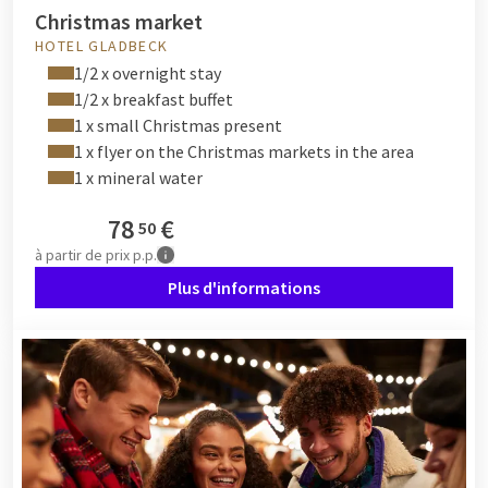
Christmas market
HOTEL GLADBECK
1/2 x overnight stay
1/2 x breakfast buffet
1 x small Christmas present
1 x flyer on the Christmas markets in the area
1 x mineral water
78
€
50
à partir de
prix p.p.
Plus d'informations