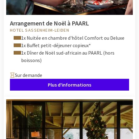
exemple un parc d'attractions dans une atmosphère hivernale
féerique, spécial pour les jeunes et les moins jeunes ! Ou allez
ensemble à une patinoire dans la ville.
Arrangement de Noël à PAARL
HOTEL SASSENHEIM-LEIDEN
Préférez-vous rester à l'hôtel ? Divers hôtels Van der Valk
1x Nuitée en chambre d'hôtel Comfort ou Deluxe
disposent d'une
piscine
. Toujours amusant de faire un
1x Buffet petit-déjeuner copieux*
plongeon dans la piscine avec les enfants.
1x Dîner de Noël sud-africain au PAARL (hors
boissons)
Sur demande
Plus d'informations