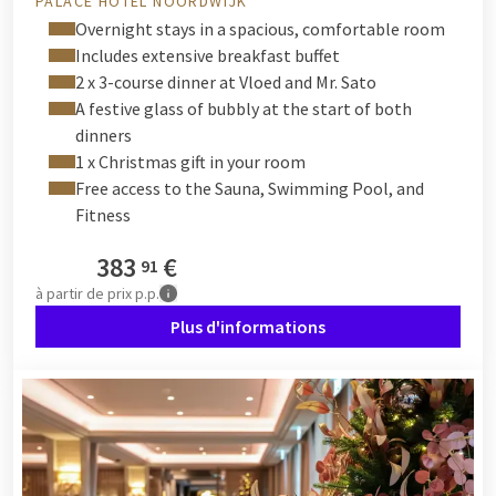
PALACE HOTEL NOORDWIJK
Overnight stays in a spacious, comfortable room
Includes extensive breakfast buffet
2 x 3-course dinner at Vloed and Mr. Sato
A festive glass of bubbly at the start of both
dinners
1 x Christmas gift in your room
Free access to the Sauna, Swimming Pool, and
Fitness
383
€
91
à partir de
prix p.p.
Plus d'informations