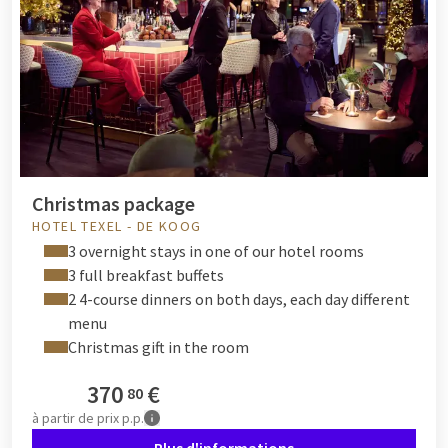
Christmas package
HOTEL TEXEL - DE KOOG
3 overnight stays in one of our hotel rooms
3 full breakfast buffets
2 4-course dinners on both days, each day different
menu
Christmas gift in the room
370
€
80
à partir de
prix p.p.
Plus d'informations