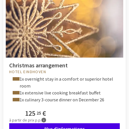
Christmas arrangement
HOTEL EINDHOVEN
1x overnight stay in a comfort or superior hotel
room
1x extensive live cooking breakfast buffet
1x culinary 3-course dinner on December 26
125
€
25
à partir de
prix p.p.
Plus d'informations