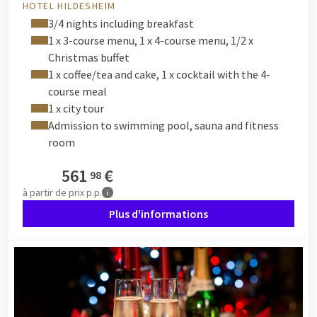
HOTEL HILDESHEIM
3/4 nights including breakfast
1 x 3-course menu, 1 x 4-course menu, 1/2 x
Christmas buffet
1 x coffee/tea and cake, 1 x cocktail with the 4-
course meal
1 x city tour
Admission to swimming pool, sauna and fitness
room
561
€
98
à partir de
prix p.p.
Plus d'informations