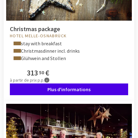
Christmas package
HOTEL MELLE-OSNABRÜCK
stay with breakfast
Christmasdinner incl. drinks
Glühwein and Stollen
313
€
50
à partir de
prix p.p.
Plus d'informations