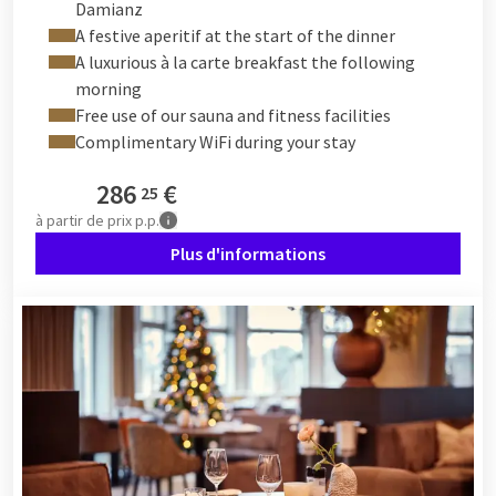
Damianz
A festive aperitif at the start of the dinner
A luxurious à la carte breakfast the following
morning
Free use of our sauna and fitness facilities
Complimentary WiFi during your stay
286
€
25
à partir de
prix p.p.
Plus d'informations