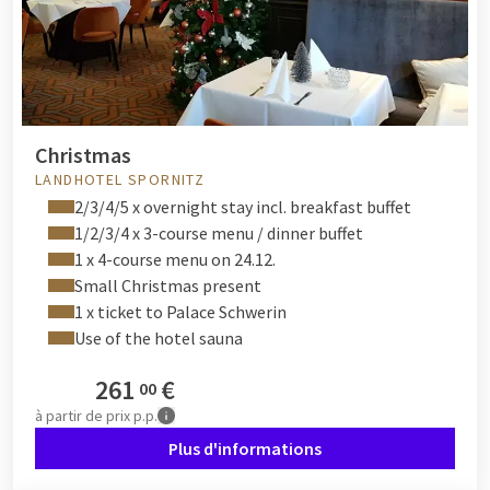
Christmas
LANDHOTEL SPORNITZ
2/3/4/5 x overnight stay incl. breakfast buffet
1/2/3/4 x 3-course menu / dinner buffet
1 x 4-course menu on 24.12.
Small Christmas present
1 x ticket to Palace Schwerin
Use of the hotel sauna
261
€
00
à partir de
prix p.p.
Plus d'informations