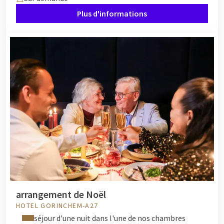
divers buffets. Profitez de délicieux hors-d'œuvres froids et
Plus d'informations
salades jusqu'aux plats chauds avec de la viande, du poisson et
des gourmandises végétariennes. Terminez la soirée par un
buffet de desserts spectaculaire, où vous pouvez notamment
déguster des douceurs, de nombreuses sortes de glaces et une
fontaine de chocolat avec des fruits frais.
Préférez-vous
dîner à la carte
pour Noël ? Chaque hôtel
dispose à Noël d'une carte spéciale qui varie entre 3 et 6 plats.
Laissez-vous choyer par les chefs et profitez d'un Noël sans
souci.
Brunch de Noël chez Van der Valk
Ensemble avec la famille pour Noël ? Venez bruncher chez Van
der Valk. Avec une grande variété de plats délicieux, il y en a
arrangement de Noël
pour tous les goûts. Par exemple, lors du
brunch de Noël chez
HOTEL GORINCHEM-A27
Van der Valk
, profitez notamment d'un buffet chaud et froid,
séjour d'une nuit dans l'une de nos chambres