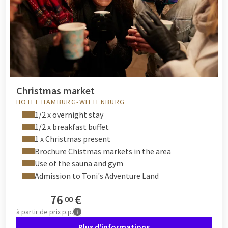
Christmas market
HOTEL HAMBURG-WITTENBURG
1/2 x overnight stay
1/2 x breakfast buffet
1 x Christmas present
Brochure Chistmas markets in the area
Use of the sauna and gym
Admission to Toni's Adventure Land
76
€
00
à partir de
prix p.p.
Plus d'informations