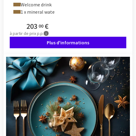
Welcome drink
1 x mineral wate
203
€
00
à partir de
prix p.p.
Plus d'informations