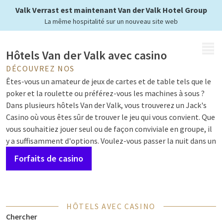
dans un hôtel avec un casino
Valk Verrast est maintenant Van der Valk Hotel Group
La même hospitalité sur un nouveau site web
MENU
Hôtels Van der Valk avec casino
DÉCOUVREZ NOS
Êtes-vous un amateur de jeux de cartes et de table tels que le
poker et la roulette ou préférez-vous les machines à sous ?
Dans plusieurs hôtels Van der Valk, vous trouverez un Jack's
Casino où vous êtes sûr de trouver le jeu qui vous convient. Que
vous souhaitiez jouer seul ou de façon conviviale en groupe, il
y a suffisamment d'options. Voulez-vous passer la nuit dans un
hôtel avec casino ? Alors il est temps de ‘’eat stay play’’ dans
Forfaits de casino
un casino Van der Valk. Les magnifiques hôtels avec casino aux
Pays-Bas offrent non seulement des hébergements
confortables et d'excellentes installations, mais aussi un
fantastique forfait casino pour tenter votre chance. Réservez
HÔTELS AVEC CASINO
un forfait casino chez Van der Valk et vivez une soirée
Chercher