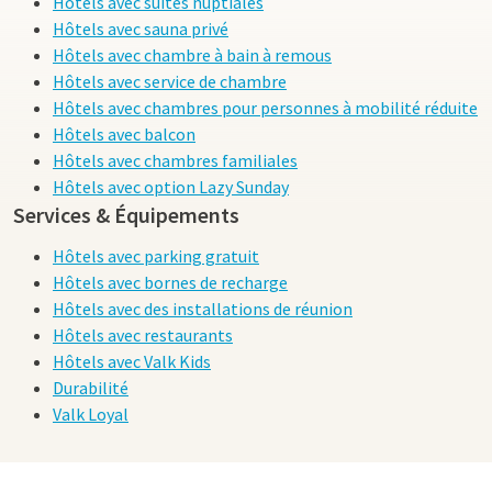
Hôtels avec suites nuptiales
Hôtels avec sauna privé
Hôtels avec chambre à bain à remous
Hôtels avec service de chambre
Hôtels avec chambres pour personnes à mobilité réduite
Hôtels avec balcon
Hôtels avec chambres familiales
Hôtels avec option Lazy Sunday
Services & Équipements
Hôtels avec parking gratuit
Hôtels avec bornes de recharge
Hôtels avec des installations de réunion
Hôtels avec restaurants
Hôtels avec Valk Kids
Durabilité
Valk Loyal