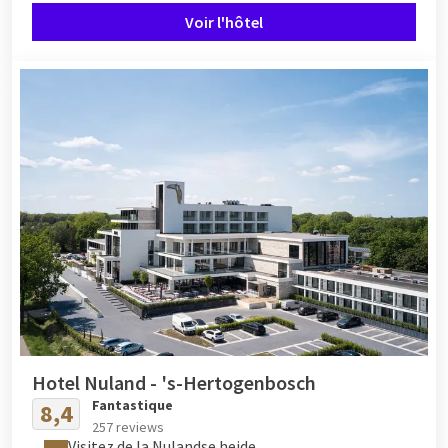
Voir l'hôtel
Hotel Nuland - 's-Hertogenbosch
Fantastique
8,4
257 reviews
Visitez de la Nulandse heide