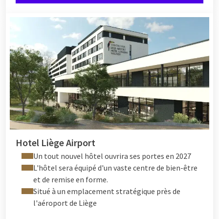
Hotel Liège Airport
Un tout nouvel hôtel ouvrira ses portes en 2027
L'hôtel sera équipé d'un vaste centre de bien-être
et de remise en forme.
Situé à un emplacement stratégique près de
l'aéroport de Liège