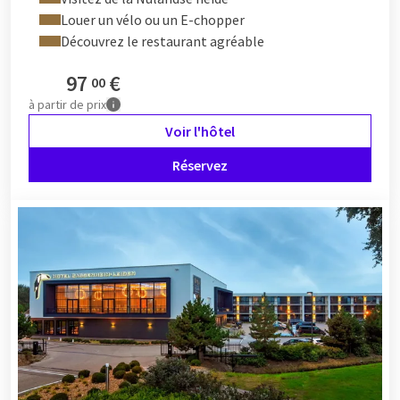
Louer un vélo ou un E-chopper
Découvrez le restaurant agréable
97
€
00
à partir de
prix
Voir l'hôtel
Réservez