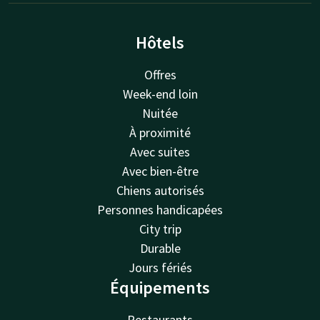
Hôtels
Offres
Week-end loin
Nuitée
À proximité
Avec suites
Avec bien-être
Chiens autorisés
Personnes handicapées
City trip
Durable
Jours fériés
Équipements
Restaurants