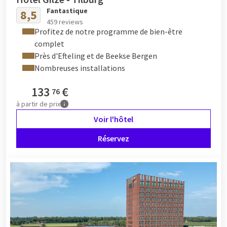
Fantastique
8,5
459 reviews
Forfait casino Van der Valk
Profitez de notre programme de bien-être
complet
Le forfait casino Van der Valk offre tout pour une soirée
Près d'Efteling et de Beekse Bergen
réussie et un séjour dans votre hôtel préféré. Vous pouvez
Nombreuses installations
choisir de visiter le casino dès votre arrivée ou d'utiliser
d'abord les installations de l'hôtel, comme par exemple une
133
€
76
salle de sport, une
piscine
ou sauna. De plus, la plupart des
à partir de
prix
hôtels sont situés au centre, ce qui les rend facilement
Voir l'hôtel
accessibles et vous permet d'explorer facilement les environs.
À la réception, vous pouvez demander des vélos- et
itinéraires
Réservez
de randonnée
. Le soir vous profitez d'un délicieux dîner et vous
pouvez avec les points de jeu gratuits du casino vous tenter
votre chance au casino. Après une soirée pleine de lumières
scintillantes et de sons cliquetants vous vous détendez dans
une belle chambre d'hôtel chez Van der Valk et profitez le
lendemain matin d'un copieux
buffet de petit-déjeuner
. Alors,
qu'attendez-vous encore ? Réservez dès maintenant votre