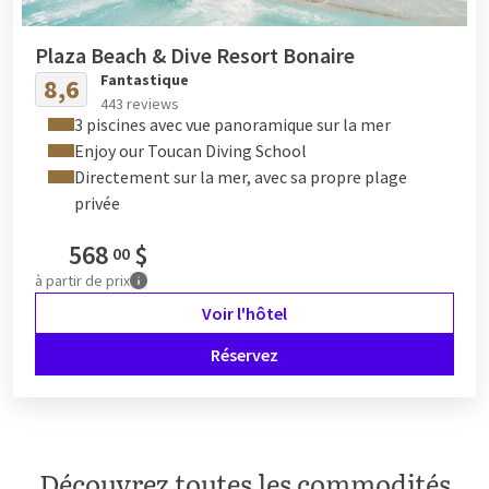
Plaza Beach & Dive Resort Bonaire
Fantastique
8,6
443 reviews
3 piscines avec vue panoramique sur la mer
Enjoy our Toucan Diving School
Directement sur la mer, avec sa propre plage
privée
568
$
00
à partir de
prix
Voir l'hôtel
Réservez
Découvrez toutes les commodités