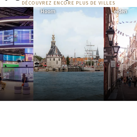
DÉCOUVREZ ENCORE PLUS DE VILLES
Hoorn
Leiden
pade urbaine avec une nuitée
e Volendam
. C'est ainsi que vous
alité familière de Van der Valk.