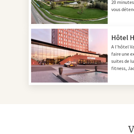
20 minutes
leur visite.
vous détend
Promenez-vous le long du port et découvrez l'atmo
pêcheur. À la Cheese Factory Volendam, découvrez
artisanal est fabriqué et goûtez aux spécialités loca
Hôtel 
A l'hôtel V
Tradition, monuments et c
faire une 
suites de lu
fitness, Ja
Les maisons en bois de style typiquement volendam
apparence caractéristique. Un monument important 
qui peut encore être visitée. Au Musée Volendam, vou
les traditions et la vie quotidienne des habitants d
De plus, diverses visites guidées sont proposées dan
vous serez conduit le long des monuments et des si
davantage sur le patrimoine du village.
V