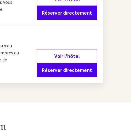
. Vous
e.
Réserver directement
oorn ou
hambres ou
Voir l’hôtel
e de
Réserver directement
am