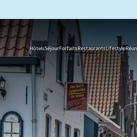
Hôtels
Séjour
Forfaits
Restaurants
Lifestyle
Réun