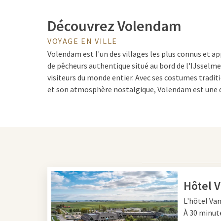
Découvrez Volendam
VOYAGE EN VILLE
Volendam est l'un des villages les plus connus et ap
de pêcheurs authentique situé au bord de l'IJsselme
visiteurs du monde entier. Avec ses costumes tradit
et son atmosphère nostalgique, Volendam est une d
en ville plein de charme ou une journée d'excursion.
Sfeervol, artisanal et convi
Une visite à Volendam signifie se promener agréab
pittoresques pleines de charme hollandais tradition
Hôtel 
trouverez de nombreuses boutiques ouvertes sept jou
L'hôtel Va
mode et aux bijoux : il y en a pour tous les goûts. D
À 30 minut
faire photographier en costume traditionnel de Vo