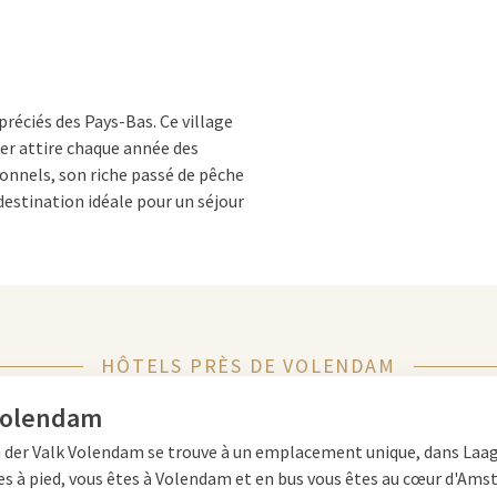
préciés des Pays-Bas. Ce village
er attire chaque année des
ionnels, son riche passé de pêche
estination idéale pour un séjour
vial
HÔTELS PRÈS DE VOLENDAM
lement dans les rues
nel. Dans le centre, vous
Volendam
rs sur sept. Des souvenirs à la
n der Valk Volendam se trouve à un emplacement unique, dans Laa
e nombreux visiteurs aiment se
es à pied, vous êtes à Volendam et en bus vous êtes au cœur d'Am
lendam, un souvenir unique de