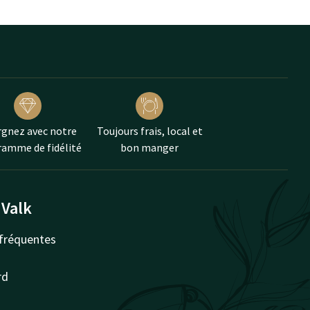
gnez avec notre
Toujours frais, local et
amme de fidélité
bon manger
 Valk
fréquentes
rd