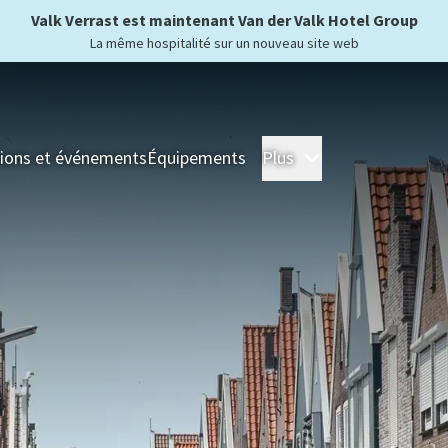
Valk Verrast est maintenant Van der Valk Hotel Group
La même hospitalité sur un nouveau site web
ions et événements
Équipements
Plus
Hôtels
Séjour
For