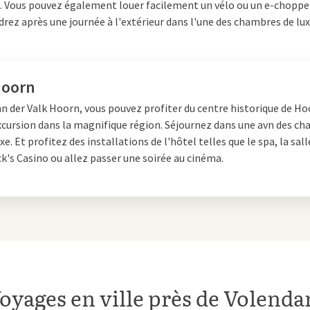
. Vous pouvez également louer facilement un vélo ou un e-chopper
rez après une journée à l'extérieur dans l'une des chambres de lux
sphère animée de la vie de
 comment le fromage fermier
les.
Hoorn
an der Valk Hoorn, vous pouvez profiter du centre historique de H
ulture
excursion dans la magnifique région. Séjournez dans une avn des c
xe. Et profitez des installations de l'hôtel telles que le spa, la sall
ck's Casino ou allez passer une soirée au cinéma.
ois donnent au village son
est la Criée au poisson de 1934,
s apprendrez tout sur l'histoire,
e Volendam au fil des années.
s le vieux centre de Volendam, où
tes célèbres et en apprendrez
oyages en ville près de Volend