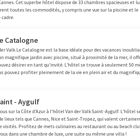
Cannes
. Cet superbe hôtel dispose de 33 chambres spacieuses et 
u "Marché de Jules". À cette
frent toutes les commodités, y compris une vue sur la piscine et le
ortante pour les Romains et
 cadre.
ans la même période,
rmes et l'aqueduc ont également
tendu davantage la ville en un
Le Catalogne
de vétérans.
der Valk Le Catalogne est la base idéale pour des vacances inoublia
'a jamais été aussi grande, bien
n magnifique jardin avec piscine, situé à proximité de la mer, il off
En 1959, une rupture du barrage de
uvez désirer en tant qu'invité. L'hôtel se trouve à seulement 50 m
la ville et ses environs. La
ous pouvez profiter pleinement de la vie en plein air et du magnifiq
a.
r extérieur de deux étages de
aint - Aygulf
ins sont encore en grande partie
éservation du bâtiment et
ous sur la Côte d’Azur à l'hôtel Van der Valk Saint-Aygulf.
L'hôtel s
llir des représentations.
e lieux tels que Cannes, Nice et Saint-Tropez, qui valent certaine
e visités. Profitez de mets culinaires au restaurant ou au beach clu
mi ces trois, il reste la Porte des
ous dans une chambre de luxe, une suite ou même une villa !
bout, et la Porte de Rome. La