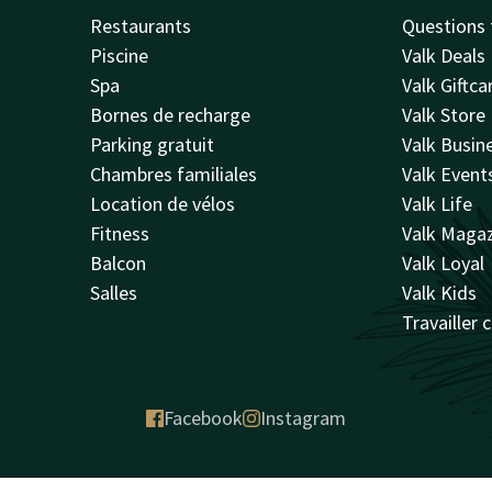
Restaurants
Questions 
Piscine
Valk Deals
Spa
Valk Giftca
Bornes de recharge
Valk Store
lé “Parc Areca”. Un parc
Parking gratuit
Valk Busin
es plantes méditerranéennes. De
Chambres familiales
Valk Event
 une visite qui en vaut la peine !
Location de vélos
Valk Life
Fitness
Valk Maga
Balcon
Valk Loyal
Salles
Valk Kids
 le vieux centre-ville où les
Travailler 
u ne te lasses jamais du marché ?
r le boulevard avec une centaine
 les soirs ici. Sur ces différents
Facebook
Instagram
e Provence », de l'huile d'olive
u peux également y trouver des
xpérience spéciale ! Et si tu es