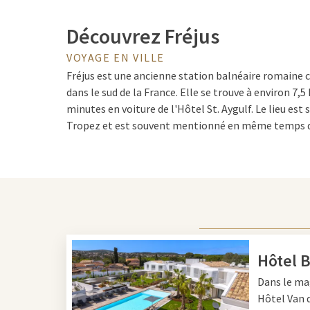
Découvrez Fréjus
VOYAGE EN VILLE
Fréjus est une ancienne station balnéaire romaine 
dans le sud de la France. Elle se trouve à environ 7,5
minutes en voiture de l'Hôtel St. Aygulf. Le lieu est
Tropez et est souvent mentionné en même temps q
raison, il est également connu sous le nom de Fréj
fait la une des journaux mondiaux lorsqu'un jour le 
effondré, provoquant une vague de crue de 40 mètres
Culture et histoire
Hôtel 
Période romaine
Dans le mag
La culture et l'histoire ont eu une grande influenc
Hôtel
Van 
actuel de la région. Grâce à sa situation favorable, J