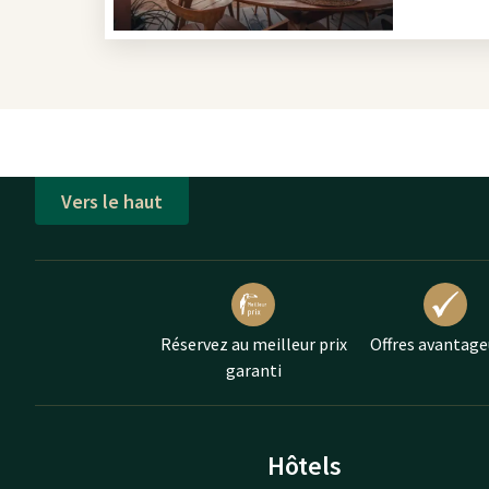
Porte d’Orée est une arcade subsistant des thermes 
initialement long de 40 kilomètres, quelques piliers
majeure partie de l’eau coulait sous terre. Les ruin
à pied. De plus, vous pouvez admirer tous les tréso
Municipal ou faire un tour au Musée d’histoire locale
musée intéressant est le Musée des Troupes de Mari
Vers le haut
Pagode Hong Hien en mosquée Soudanaise
Juste à l'extérieur de Fréjus, vous trouverez deux cur
mixte de l'empire français au début du XXe siècle. A
bouddhiste "Hong Hien", construite en 1917 par des 
Elle servait d'autel pour leurs camarades tombés au
toujours utilisée comme temple bouddhiste et est é
Réservez au meilleur prix
Offres avantage
garanti
Si vous allez en direction de Bagnol-en-Foret, vous p
rouge de la Mosquée Soudanaise. Celle-ci a été const
de la colonie française du Mali et est, comme la pag
Hôtels
extérieurs.