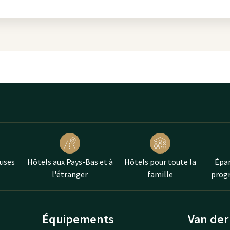
près du port. De l’aqueduc
 et arcs sont encore debout. La
es romaines peuvent être visitées
rs au Musée Archéologique
 et des traditions. Un autre
nes.
iosités qui reflètent la culture
u nord-est se dresse la pagode
soldats conscrits d'Indochine.
 combat. Aujourd'hui, elle est
galement ouverte aux visiteurs.
uses
Hôtels aux Pays-Bas et à
Hôtels pour toute la
Épar
l'étranger
famille
progr
ouvez voir se profiler l'extérieur
ruite par des soldats conscrits
ode, ouverte aux visiteurs
Équipements
Van der