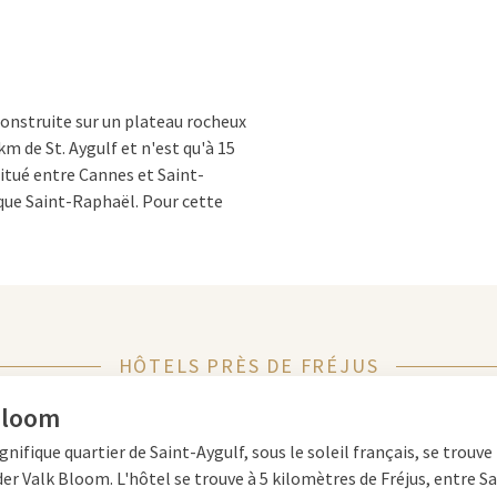
construite sur un plateau rocheux
 km de St. Aygulf et n'est qu'à 15
 situé entre Cannes et Saint-
ue Saint-Raphaël. Pour cette
us-Saint-Raphaël. Fréjus a même
barrage de Malpasset voisin s'est
 de haut !
HÔTELS PRÈS DE FRÉJUS
Bloom
nifique quartier de Saint-Aygulf, sous le soleil français, se trouve 
e sur le développement touristique
der Valk Bloom. L'hôtel se trouve à 5 kilomètres de Fréjus, entre
Sa
ules César a trouvé la ville très