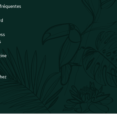
fréquentes
rd
ess
s
zine
chez