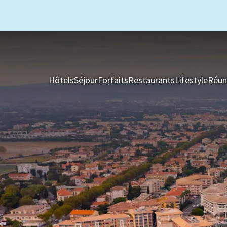
Hôtels
Séjour
Forfaits
Restaurants
Lifestyle
Réun