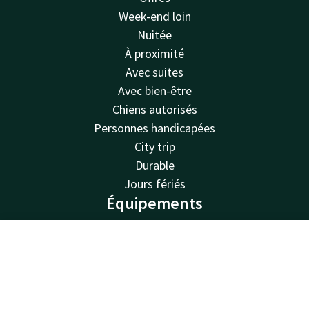
Week-end loin
Nuitée
À proximité
Avec suites
Avec bien-être
Chiens autorisés
Personnes handicapées
City trip
Durable
Jours fériés
Équipements
Restaurants
Piscine
Compte
FR
Spa
Cherche & Réserve
Bornes de recharge
Parking gratuit