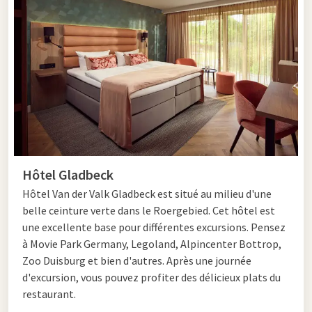
Pendant la Seconde Guerre mondiale, le centre historique
d'Essen a beaucoup souffert des bombardements. La moitié a
été anéantie. Des bâtiments modernes ont été érigés à la
place, ce qui a donné lieu à une vie culturelle riche. Ce n'est pas
un hasard si Essen a été désignée Capitale européenne de la
culture en 2010. Vous le remarquerez à la grande offre
culturelle, notamment le Théâtre Aalto, le Théâtre
Colosseum, la Philharmonie et le Musée Red Dot avec des
designs acclamés internationalement.
Hôtel Gladbeck
Hôtel Van der Valk Gladbeck est situé au milieu d'une
Kulturpfad à la Zollverein
belle ceinture verte dans le Roergebied. Cet hôtel est
une excellente base pour différentes excursions. Pensez
Une recommandation agréable est le Kulturpfad où 372
à Movie Park Germany, Legoland, Alpincenter Bottrop,
pierres bleues indiquent la voie vers 82 points forts en
Zoo Duisburg et bien d'autres. Après une journée
architecture, sculptures et installations. Le Zollverein
d'excursion, vous pouvez profiter des délicieux plats du
rappelle le passé industriel d'Essen. C'est l'ancienne mine de
restaurant.
charbon et complexe industriel inscrit sur la liste du