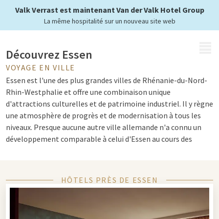
Valk Verrast est maintenant Van der Valk Hotel Group
La même hospitalité sur un nouveau site web
MENU
Découvrez Essen
VOYAGE EN VILLE
Essen est l'une des plus grandes villes de Rhénanie-du-Nord-
Rhin-Westphalie et offre une combinaison unique
d'attractions culturelles et de patrimoine industriel. Il y règne
une atmosphère de progrès et de modernisation à tous les
niveaux. Presque aucune autre ville allemande n'a connu un
développement comparable à celui d'Essen au cours des
siècles : d'une colonie médiévale à l'un des centres les plus
importants de l'industrie charbonnière et sidérurgique
mondiale, puis à une métropole moderne !
HÔTELS PRÈS DE ESSEN
Capitale culturelle et Red Dot