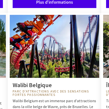
Plus d'informations
s combinez aventure et détente. Réservez une nuitée ou un arran
attractions. Que vous planifiez une courte escapade ou un
week-en
lk vous permet de profiter au maximum.
Walibi Belgique
Î
PARC D'ATTRACTIONS AVEC DES SENSATIONS
L
FORTES PASSIONNANTES
D
Walibi Belgium est un immense parc d'attractions
T
et
dans la ville belge de Wavre, près de Bruxelles. Le
t