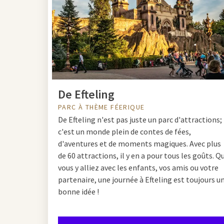
Découvrez le
Les hôtels Van der Valk
planifier facilement et
De Efteling
Efteling
– un parc
Duinrell
– une com
PARC À THÈME FÉERIQUE
Walibi
– adrénali
De Efteling n'est pas juste un parc d'attractions;
Moviepark Allem
c'est un monde plein de contes de fées,
d'aventures et de moments magiques. Avec plus
Avec un séjour chez Van
de 60 attractions, il y en a pour tous les goûts. Q
vous y alliez avec les enfants, vos amis ou votre
partenaire, une journée à Efteling est toujours u
Faites de vot
bonne idée !
complète