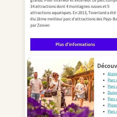
grands. Pour intérieur et extérieur. Le parc comp
34 attractions dont 4 montagnes russes et 5
attractions aquatiques. En 2013, Toverland a été
élu 2ème meilleur parc d'attractions des Pays-B
par Zoover.
Plus d'informations
Découvr
Alpi
Parc
Parc 
Duinr
Parc 
Plop
Parc 