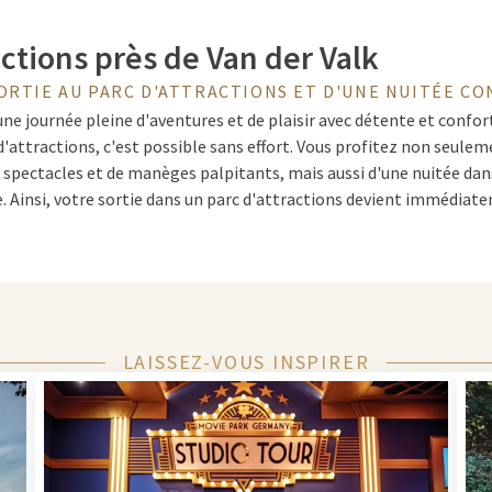
actions près de Van der Valk
ORTIE AU PARC D'ATTRACTIONS ET D'UNE NUITÉE C
e journée pleine d'aventures et de plaisir avec détente et confort
 d'attractions, c'est possible sans effort. Vous profitez non seule
e spectacles et de manèges palpitants, mais aussi d'une nuitée da
. Ainsi, votre sortie dans un parc d'attractions devient immédia
rangement : entièrement adapté à 
LAISSEZ-VOUS INSPIRER
s choisissez vous-même comment organiser votre visite au parc d'a
rver une nuitée ou une offre spéciale
arrangement
qui est entiè
rmules incluant le petit-déjeuner, le dîner ou même l'accès à des a
s soucier de rien et pouvez vous concentrer pleinement sur le plais
naire.