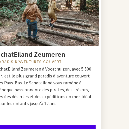
proximité
ous permettant de
chatEiland Zeumeren
ctaculaires
ne journée d'été
ARADIS D'AVENTURES COUVERT
chatEiland Zeumeren à Voorthuizen, avec 5.500
², est le plus grand paradis d'aventure couvert
es Pays-Bas. Le Schateiland vous ramène à
ée bien remplie.
'époque passionnante des pirates, des trésors,
es îles désertes et des expéditions en mer. Idéal
our les enfants jusqu'à 12 ans.
sortie