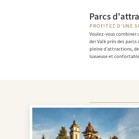
Parcs d'attr
PROFITEZ D'UNE S
Voulez-vous combiner un
der Valk près des parcs
pleine d'attractions, d
luxueuse et confortable
complet.
Nuitée ou ar
Chez Van der Valk, vou
pouvez simplement rése
sortie. Pensez à des fo
Ainsi, vous n'avez à vou
vos amis ou votre parte