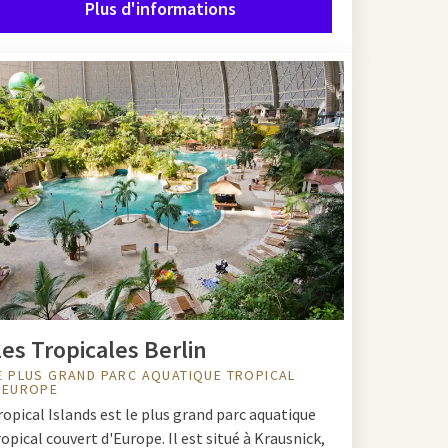
Plus d'informations
gement et complétez
d
avec plaisir, votre
les Tropicales Berlin
E PLUS GRAND PARC AQUATIQUE TROPICAL
'EUROPE
ropical Islands est le plus grand parc aquatique
ropical couvert d'Europe. Il est situé à Krausnick,