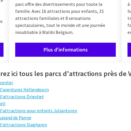
te
parc offre des divertissements pour toute la
à
famille. Avec 16 attractions pour enfants, 15
h
attractions familiales et 8 sensations
t
as
spectaculaires, tout le monde vit une journée
f
inoubliable à Walibi Belgium.
e
Plus d'informations
ez ici tous les parcs d'attractions près de 
ncenter
 d'aventures Hellendoorn
d'attractions Drievliet
ell
d'attractions pour enfants Juliantoren
saland de Panne
d'attractions Slagharen