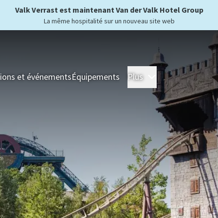
Valk Verrast est maintenant Van der Valk Hotel Group
La même hospitalité sur un nouveau site web
ions et événements
Équipements
Plus
Hôtels
Séjour
For