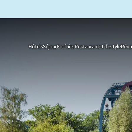
Hôtels
Séjour
Forfaits
Restaurants
Lifestyle
Réun