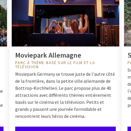
s parcs d'attractions populaires à 
 sont situés à proximité de divers parcs d'attractions célèbres, v
 rapidement votre journée. Visitez par exemple :
Moviepark Allemagne
S
 à thème enchanteur rempli de contes de fées et d'attractions spe
binaison d'attractions et d'un grand parc aquatique, idéal pour u
PARC À THÈME BASÉ SUR LE FILM ET LA
P
TÉLÉVISION
ne et excitation pour jeunes et moins jeunes
S
Moviepark Germany se trouve juste de l'autre côté
agne
– spectacles et attractions passionnants inspirés de films
m
de la frontière, dans la petite ville allemande de
d
 der Valk, vous êtes assuré d'une base confortable après une journ
Bottrop-Kirchhellen. Le parc propose plus de 40
ue
l
attractions avec différents thèmes entièrement
d
basés sur le cinéma et la télévision. Petits et
ne
p
re visite au parc d'attractions une 
grands y passent une journée formidable et
rencontrent leurs héros de cinéma.