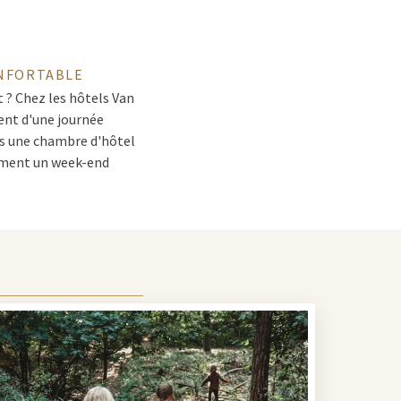
ONFORTABLE
 ? Chez les hôtels Van
ment d'une journée
ns une chambre d'hôtel
tement un week-end
votre sortie
ttractions. Vous
rement adapté à votre
ttractions à proximité.
ir avec votre famille,