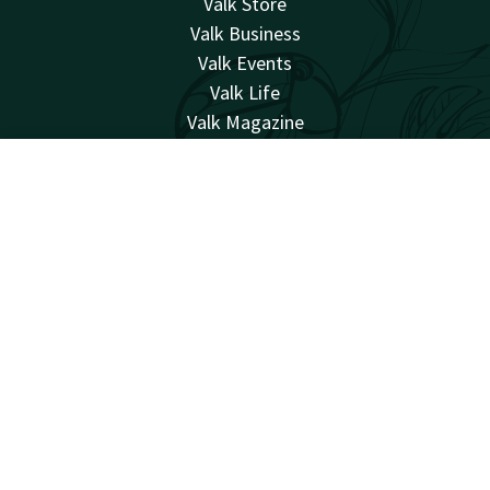
Valk Store
Valk Business
Valk Events
Valk Life
Valk Magazine
Valk Loyal
Valk Kids
Compte
FR
Travailler chez
Cherche & Réserve
Facebook
Instagram
naturellement surprenant
Sitemap
Confidentialité
Cookies
Conditions
Responsabilité
Meilleure garantie de prix
Réclamations