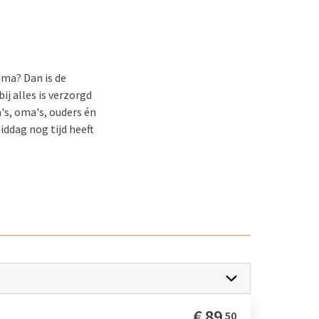
mma? Dan is de
ij alles is verzorgd
's, oma's, ouders én
iddag nog tijd heeft
ede paasdag
Valk met familie of
een heerlijke
atie om samen te komen
€
89
50