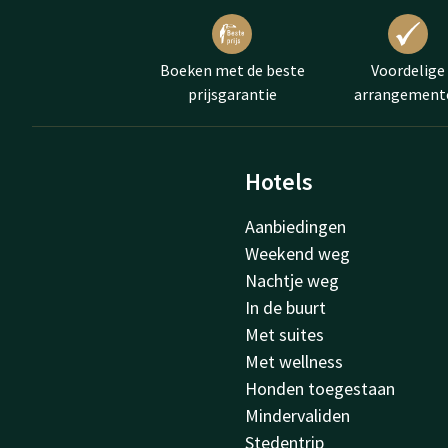
gasten organiseren vers
het genieten bent van 
eieren beschilderen én 
Boeken met de beste
Voordelige
zitten tijdens de paasb
prijsgarantie
arrangement
Activiteite
Hotels
Het
weekendje weg me
Aanbiedingen
dingen te doen. De Van
Weekend weg
beleven is. Zo kunt u 
Nachtje weg
bezoeken. Om meer over
In de buurt
van alle
attracties
. Van
Met suites
even in het buitenland
Met wellness
Honden toegestaan
Mindervaliden
Liever een 
Stedentrip