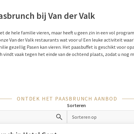
asbrunch bij Van der Valk
et de hele familie vieren, maar heeft u geen zin in een vol progra
nze Van der Valk restaurants wat voor u! Een leuke activiteit waarb
ilie gezellig Pasen kan vieren. Het paasbuffet is geschikt voor opa
 vindt vaak tegen het einde van de ochtend plaats, zodat u nog m
iteiten.
en paasbrunch op de eerste of twe
ONTDEK HET PAASBRUNCH AANBOD
 1e of 2e paasdag? Overweeg een heerlijke paasbrunch bij Van der 
Sorteren
 pakt Van der Valk uit met speciale paasaanbiedingen, waaronder 
trale ligging door heel Nederland, is Van der Valk de ideale loc
Sorteren op
 er is altijd een hotel bij u en uw geliefden
in de buurt
.