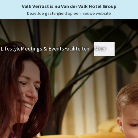
Valk Verrast is nu Van der Valk Hotel Group
Dezelfde gastvrijheid op een nieuwe website
s
Lifestyle
Meetings & Events
Faciliteiten
Meer
Hotels
Ove