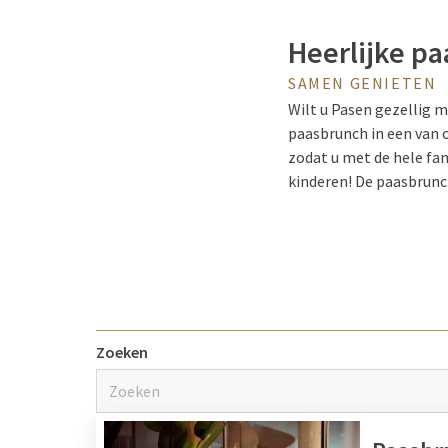
Heerlijke pa
SAMEN GENIETEN
Wilt u Pasen gezellig m
paasbrunch in een van o
zodat u met de hele fam
kinderen! De paasbrunch
voor andere leuke activ
Kies voor e
Heeft u al plannen voor
Zoeken
vrienden. Tijdens Pasen
paasbrunch. Met een cen
met familie of vrienden,