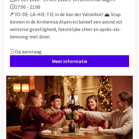
een aantal hotels ook kindermenu’s. Veel hotels hebben zelfs
17:00 - 21:00
extra animatie, zodat de kinderen hun eigen gang kunnen
🎿YO-DE-LA-HIE-TIE in de Van der Valskihut! 🏔️ Stap
gaan terwijl u rustig geniet van het diner. Op deze manier
binnen in de Arnhemse Alpen en beleef een avond vol
heeft iedereen het naar zijn zin! Hebben jullie geen zin om
winterse gezelligheid, feestelijke sfeer en après-ski-
nog naar huis te rijden en willen jullie blijven slapen na het à
beleving met diner.
la carte kerstdiner? Bekijk dan de kerstarrangementen van de
hotels met een familiekamer.
Op aanvraag
Meer informatie
Wat kost een kerstdiner bij Van der Valk?
De kosten van een kerstmenu bij Van der Valk kunnen per
hotel verschillen. De prijs hangt onder andere af van het
aantal gangen, het type kerstmenu en eventuele extra’s die
worden aangeboden. Elk hotel stelt zijn eigen
kerstarrangementen en tarieven samen, waardoor er voor
ieder gezelschap en iedere wens een passend kerstdiner te
vinden is. Voor de exacte prijzen kunt u het beste het
kerstaanbod van het betreffende hotel bekijken.