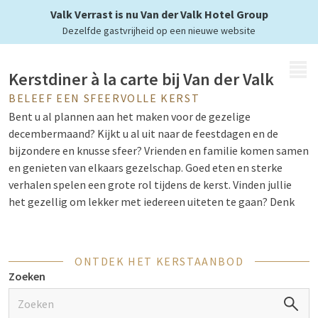
met de hele familie
Valk Verrast is nu Van der Valk Hotel Group
Dezelfde gastvrijheid op een nieuwe website
MENU
Kerstdiner à la carte bij Van der Valk
BELEEF EEN SFEERVOLLE KERST
Bent u al plannen aan het maken voor de gezelige
decembermaand? Kijkt u al uit naar de feestdagen en de
bijzondere en knusse sfeer? Vrienden en familie komen samen
en genieten van elkaars gezelschap. Goed eten en sterke
verhalen spelen een grote rol tijdens de kerst. Vinden jullie
het gezellig om lekker met iedereen uiteten te gaan? Denk
dan eens na over een kerstmenu bij Van der Valk. Alles wordt
tot in de puntjes verzorgd en u wordt de hele avond in de
culinaire watten gelegd.
ONTDEK HET KERSTAANBOD
Zoeken
Uit eten met kerst bij Van der Valk