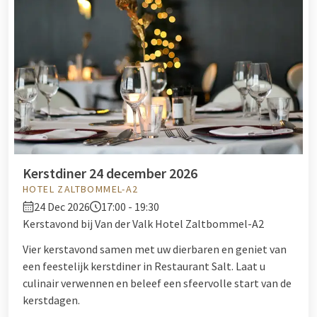
Behalve à la carte kerstdiners, biedt Van der Valk ook andere
opties voor de kerst. U kunt er bijvoorbeeld ook voor kiezen
om te komen genieten van een heerlijk
kerstontbijt
of
kerstbrunch
. Wilt u kerst graag bij Van der Valk vieren? Bekijk
hier dan het totale kerstaanbod voor een heerlijke kerst!
Kerstdiner 24 december 2026
HOTEL ZALTBOMMEL-A2
24 Dec 2026
17:00 - 19:30
Kerstavond bij Van der Valk Hotel Zaltbommel-A2
Vier kerstavond samen met uw dierbaren en geniet van
een feestelijk kerstdiner in Restaurant Salt. Laat u
culinair verwennen en beleef een sfeervolle start van de
kerstdagen.