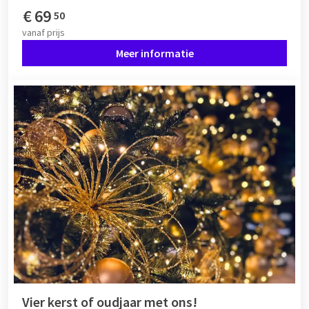
€
69
50
vanaf
prijs
Meer informatie
Vier kerst of oudjaar met ons!