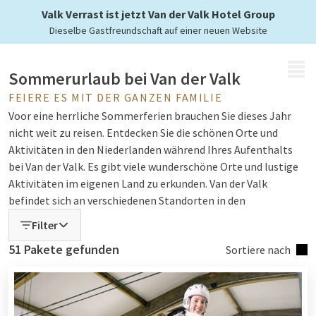
bei Van der Valk
Valk Verrast ist jetzt Van der Valk Hotel Group
Dieselbe Gastfreundschaft auf einer neuen Website
MENÜ
Sommerurlaub bei Van der Valk
FEIERE ES MIT DER GANZEN FAMILIE
Voor eine herrliche Sommerferien brauchen Sie dieses Jahr
nicht weit zu reisen. Entdecken Sie die schönen Orte und
Aktivitäten in den Niederlanden während Ihres Aufenthalts
bei Van der Valk. Es gibt viele wunderschöne Orte und lustige
Aktivitäten im eigenen Land zu erkunden. Van der Valk
befindet sich an verschiedenen Standorten in den
Niederlanden. Es gibt immer etwas in der Nähe zu tun. Von
Filter
malerischen Dörfern bis hin zu wunderschönen
51 Pakete gefunden
Sortiere nach
Naturschutzgebieten gibt es viel zu erleben und zu
entdecken. Erleben Sie den ultimativen Sommerurlaub in den
Niederlanden mit unseren speziellen Sommerangeboten.