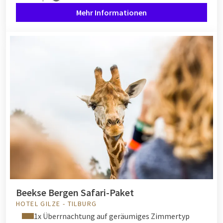
Erleben Sie den Charme des traditionellen Niederlands bei
Mehr Informationen
einem Besuch der ikonischen Zaanse Schans. Spazieren Sie an
den historischen Holzmühlen entlang und bewundern Sie die
stimmungsvollen Häuser aus dem 18. und 19. Jahrhundert.
Unternehmen Sie eine ruhige Bootsfahrt durch das schöne
Giethoorn, auch als Venedig der Niederlande bekannt.
Vergessen Sie auch nicht, die charmanten Fischerdörfer
Volendam und Hoorn zu erkunden. Spazieren Sie durch die
schmalen Straßen und entdecken Sie die reiche Geschichte
dieser Dörfer.
Entdecke die Natur mit dem Fahrrad
oder zu Fuß
Beekse Bergen Safari-Paket
Lassen Sie sich von der wunderschönen Natur der Niederlande
HOTEL GILZE - TILBURG
bei einer entspannten Rad- oder Wandertour verzaubern.
1x Überrnachtung auf geräumiges Zimmertyp
Entdecken Sie die großen Naturschutzgebiete des