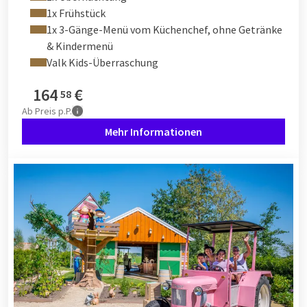
1x Frühstück
1x 3-Gänge-Menü vom Küchenchef, ohne Getränke
& Kindermenü
Valk Kids-Überraschung
164
€
58
Ab
Preis p.P.
Mehr Informationen