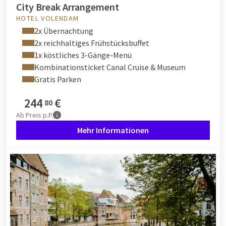
City Break Arrangement
HOTEL VOLENDAM
2x Übernachtung
2x reichhaltiges Frühstücksbuffet
1x köstliches 3-Gänge-Menü
Kombinationsticket Canal Cruise & Museum
Gratis Parken
244
€
80
Ab
Preis p.P.
Mehr Informationen