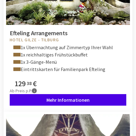
Efteling Arrangements
HOTEL GILZE - TILBURG
1x Überrnachtung auf Zimmertyp Ihrer Wahl
1x reichhaltiges Frühstückbuffet
1x 3-Gänge-Menü
Eintrittskarten für Familienpark Efteling
129
€
38
Ab
Preis p.P.
Mehr Informationen