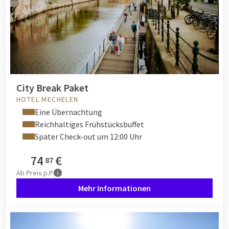
City Break Paket
HOTEL MECHELEN
Eine Übernachtung
Reichhaltiges Frühstücksbuffet
Später Check-out um 12:00 Uhr
74
€
87
Ab
Preis p.P.
Mehr Informationen