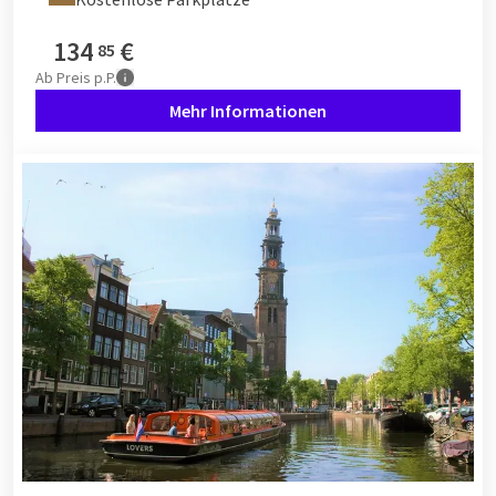
134
€
85
Ab
Preis p.P.
Mehr Informationen