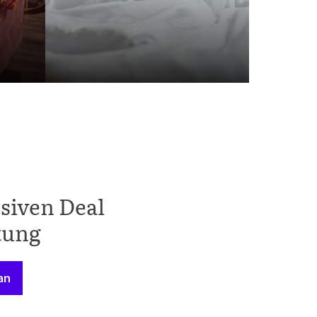
siven Deal
tung
an