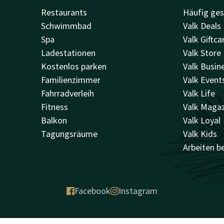
Restaurants
Häufig ges
Schwimmbad
Valk Deals
Spa
Valk Giftca
Ladestationen
Valk Store
Kostenlos parken
Valk Busin
Familienzimmer
Valk Event
Fahrradverleih
Valk Life
Fitness
Valk Maga
Balkon
Valk Loyal
Tagungsräume
Valk Kids
Arbeiten be
Facebook
Instagram