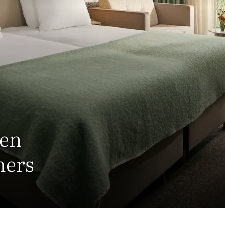
ten
mers