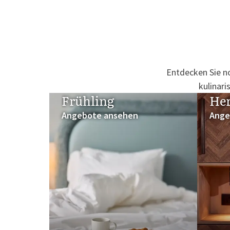
Entdecken Sie no
kulinari
Frühling
Her
Angebote ansehen
Ange