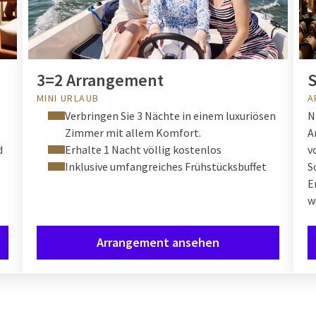
3=2 Arrangement
MINI URLAUB
A
Verbringen Sie 3 Nächte in einem luxuriösen
N
Zimmer mit allem Komfort.
A
d
Erhalte 1 Nacht völlig kostenlos
v
Inklusive umfangreiches Frühstücksbuffet
S
E
w
Arrangement ansehen