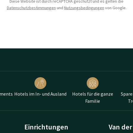
Diese Website ist durch reCAPTCHA geschützt und es gelten die
Datenschutzbestimmungen
und
Nutzungsbedingungen
von Google.
ements
Hotels im In- und Ausland
Hotels für die ganze
Spare
Familie
T
Einrichtungen
Van der