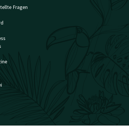
tellte Fragen
rd
ess
s
zine
i