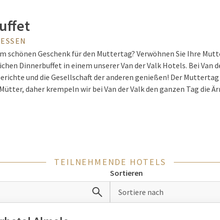
uffet
IESSEN
em schönen Geschenk für den Muttertag? Verwöhnen Sie Ihre Mutt
hen Dinnerbuffet in einem unserer Van der Valk Hotels. Bei Van d
erichte und die Gesellschaft der anderen genießen! Der Muttertag
Mütter, daher krempeln wir bei Van der Valk den ganzen Tag die Är
in gemütliches
Muttertagsbrunch
oder
High Tea
und kommen Sie a
sdinner
. Auf diese Weise wird der Muttertag bei Van der Valk ein T
TEILNEHMENDE HOTELS
et ein Muttertagsbuffet bei Van de
Sortieren
t von Van der Valk ist am Muttertag mindestens genauso großarti
Sortiere nach
 genießen von: