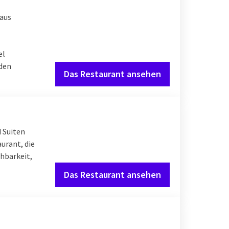
 aus
el
Ihrer Nase zu. So
nden
nem festen Preis und
Das Restaurant ansehen
 Suiten
urant, die
eine Nacht oder ein
chbarkeit,
 Abschluss des
Das Restaurant ansehen