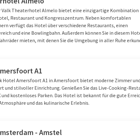
rhotel Almelo
me und kalte Vorspeisen
 Fisch- und vegetarische Hauptgerichte
r Valk Theaterhotel Almelo bietet eine einzigartige Kombination
latbuffet
otel, Restaurant und Kongresszentrum. Neben komfortablen
s Dessertbuffet
rn verfügt das Hotel über verschiedene Restaurants, einen
reich und eine Bowlingbahn. Außerdem können Sie in diesem Hot
king Buffets
bereiten Chefköche Ihre Lieblingsgerichte direkt vor 
Fahrräder mieten, mit denen Sie die Umgebung in aller Ruhe erku
 warten und können direkt schlemmen! Sie genießen bereits zu ei
egriffen.
Amersfoort A1
n?
lk Hotel Amersfoort A1 in Amersfoort bietet moderne Zimmer und
t und stilvoller Einrichtung. Genießen Sie das Live-Cooking-Resta
ine Nacht in einem unserer Van der Valk Hotels. Übernachten Sie 
 und kostenloses Parken. Das Hotel ist bekannt für die gute Errei
serer luxuriösen, komfortablen Zimmer und Suiten. Der perfekte
Atmosphäre und das kulinarische Erlebnis.
Amsterdam - Amstel