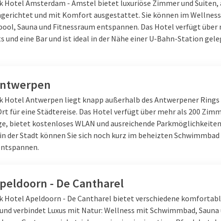
lk Hotel Amsterdam - Amstel bietet luxuriöse Zimmer und Suiten, 
gerichtet und mit Komfort ausgestattet. Sie können im Wellnes
ool, Sauna und Fitnessraum entspannen. Das Hotel verfügt über
 und eine Bar und ist ideal in der Nähe einer U-Bahn-Station gele
Antwerpen
lk Hotel Antwerpen liegt knapp außerhalb des Antwerpener Rings 
Ort für eine Städtereise. Das Hotel verfügt über mehr als 200 Zim
e, bietet kostenloses WLAN und ausreichende Parkmöglichkeiten
in der Stadt können Sie sich noch kurz im beheizten Schwimmbad 
entspannen.
Apeldoorn - De Cantharel
lk Hotel Apeldoorn - De Cantharel bietet verschiedene komforta
 und verbindet Luxus mit Natur: Wellness mit Schwimmbad, Sauna