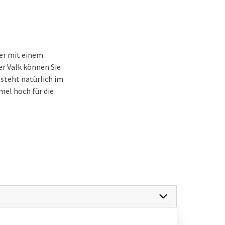
er mit einem
er Valk können Sie
 steht natürlich im
mel hoch für die
bends vorbei für ein
ag, den man nie
r Valk?
g wie sonst. So