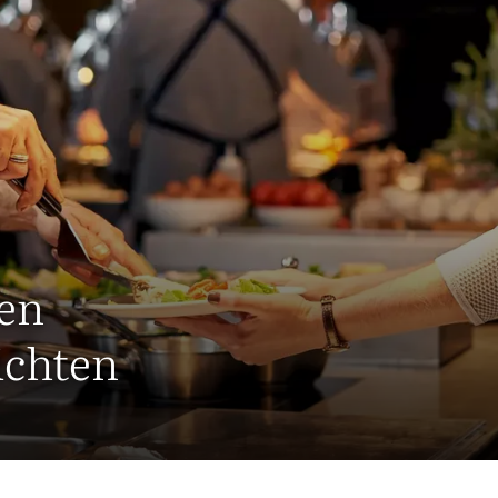
en
ichten