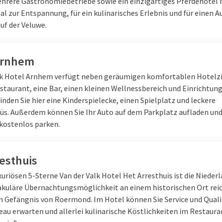
ehrere Gastronomiebetriebe sowie ein einzigartiges Pferdehotel 
eal zur Entspannung, für ein kulinarisches Erlebnis und für einen 
uf der Veluwe.
Arnhem
lk Hotel Arnhem verfügt neben geräumigen komfortablen Hotel
staurant, eine Bar, einen kleinen Wellnessbereich und Einrichtung
finden Sie hier eine Kinderspielecke, einen Spielplatz und leckere
s. Außerdem können Sie Ihr Auto auf dem Parkplatz aufladen und
kostenlos parken.
esthuis
uriösen 5-Sterne Van der Valk Hotel Het Arresthuis ist die Nieder
akuläre Übernachtungsmöglichkeit an einem historischen Ort rei
 Gefängnis von Roermond. Im Hotel können Sie Service und Quali
au erwarten und allerlei kulinarische Köstlichkeiten im Restaura