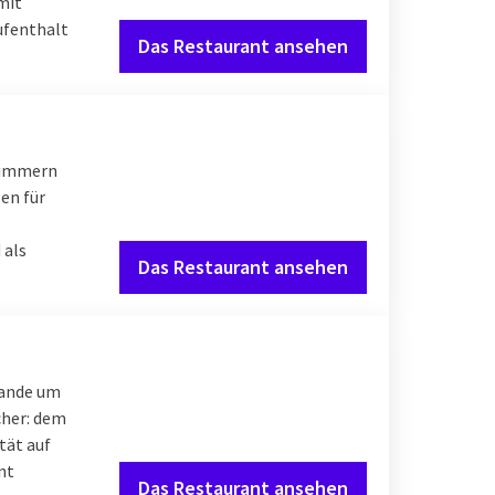
mit
Aufenthalt
Das Restaurant ansehen
zimmern
en für
 als
Das Restaurant ansehen
lande um
cher: dem
tät auf
nt
Das Restaurant ansehen