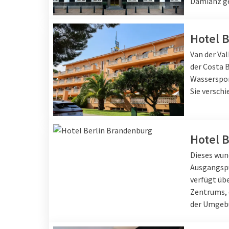
Damianz g
Hotel B
Van der Va
der Costa 
Wasserspor
Sie versch
Hotel 
Dieses wun
Ausgangspu
verfügt üb
Zentrums, 
der Umgeb