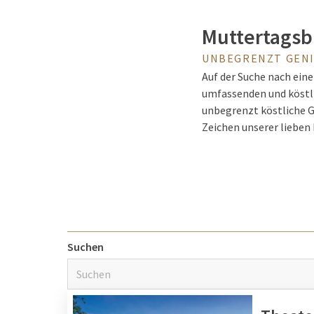
Muttertagsb
UNBEGRENZT GEN
Auf der Suche nach ein
umfassenden und köstlic
unbegrenzt köstliche G
Zeichen unserer lieben 
Mamas. Genießen Sie e
großartiges
Muttertag
vergessen wird!
Was beinhalt
Suchen
Das wohlbekannte Buffe
können Sie unbegrenzt