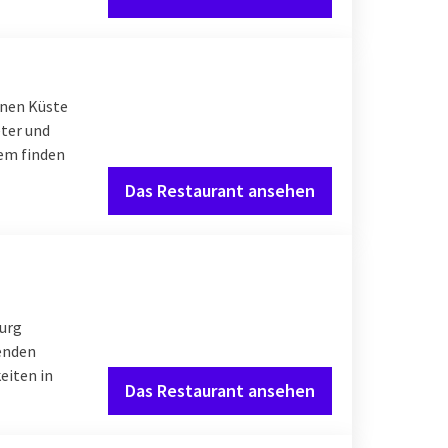
önen Küste
eter und
dem finden
Das Restaurant ansehen
burg
renden
eiten in
Das Restaurant ansehen