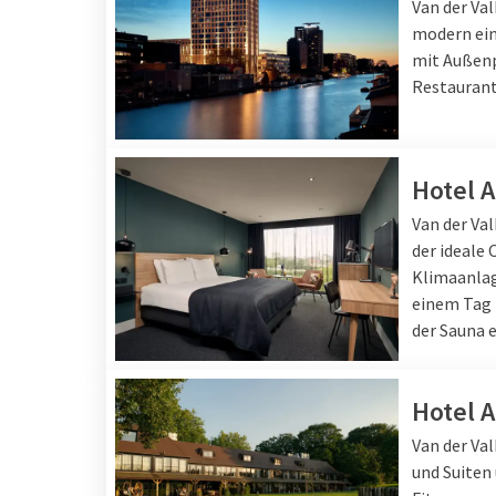
Van der Va
modern ein
mit Außenp
Restaurants
Hotel 
Van der Va
der ideale 
Klimaanlag
einem Tag 
der Sauna 
Hotel 
Van der Va
und Suiten