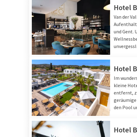
Hotel 
Van der Val
Aufenthalt
und Gent. 
Wellnessbe
unvergessl
Hotel 
Im wunders
kleine Hote
entfernt, 
geräumige 
den Pool u
Hotel 