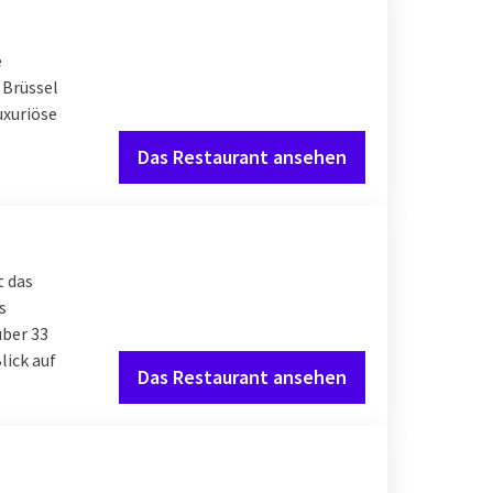
e
 Brüssel
uxuriöse
Das Restaurant ansehen
t das
s
über 33
lick auf
Das Restaurant ansehen