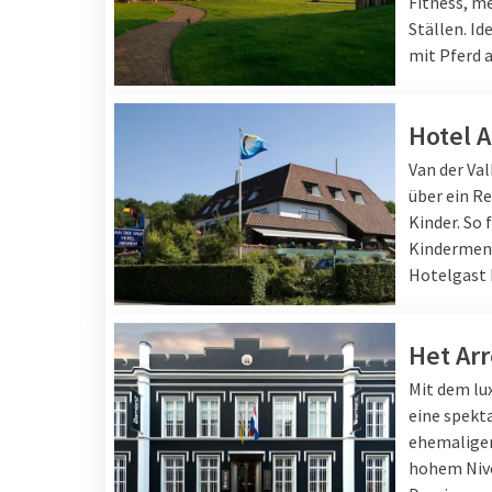
Fitness, m
Ställen. Id
mit Pferd a
Hotel 
Van der Va
über ein Re
Kinder. So 
Kindermenü
Hotelgast 
Het Arr
Mit dem lux
eine spekt
ehemaligen
hohem Nive