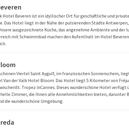
Beveren
k Hotel Beveren ist ein idyllischer Ort für geschäftliche und privat
e. Das Hotel liegt in der Nähe der pulsierenden Städte Antwerpen,
Unsere ausgezeichnete Küche, das angenehme Ambiente und der l
reich mit Schwimmbad machen den Aufenthalt im Hotel Beveren
ich.
Bloom
chönen Viertel Saint Aygulf, im französischen Sonnenschein, lieg
l Van der Valk Hotel Bloom. Das Hotel liegt 5 Kilometer von Fréju
zwischen
St. Tropez
in
Cannes
. Dieses wunderschöne Hotel verfügt 
helle Zimmer, die Ihnen alle Annehmlichkeiten bieten, darunter B
nd die wunderschöne Umgebung.
Breda