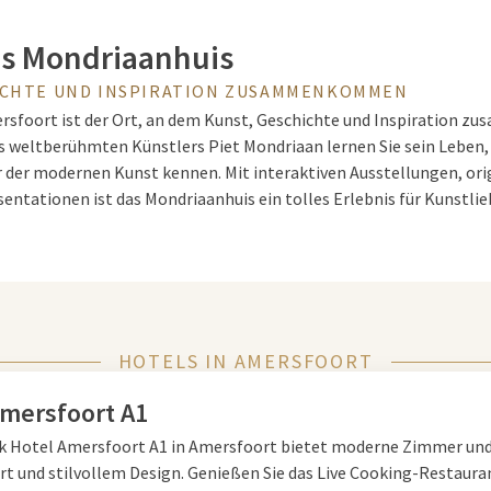
s Mondriaanhuis
ICHTE UND INSPIRATION ZUSAMMENKOMMEN
rsfoort ist der Ort, an dem Kunst, Geschichte und Inspiration 
 weltberühmten Künstlers Piet Mondriaan lernen Sie sein Leben,
r der modernen Kunst kennen. Mit interaktiven Ausstellungen, or
entationen ist das Mondriaanhuis ein tolles Erlebnis für Kunstlie
rtiges Museum im Herzen von Amer
HOTELS IN AMERSFOORT
t im historischen Zentrum von Amersfoort und bildet einen kultur
rn Sie durch die Zeit, von Mondriaans frühen Landschaftsgemälde
Amersfoort A1
Kompositionen. Darüber hinaus gibt es wechselnde Ausstellungen
lk Hotel Amersfoort A1 in Amersfoort bietet moderne Zimmer und
seinem Werk inspirieren lassen.
t und stilvollem Design. Genießen Sie das Live Cooking-Restauran