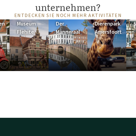
unternehmen?
ENTDECKEN SIE NOCH MEHR AKTIVITÄTEN
en
Museum
Der
Dierenpark
Flehite
Männeraal
Amersfoort