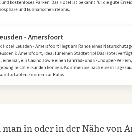
 und kostenloses Parken. Das Hotel ist bekannt für die gute Errei
sphäre und kulinarische Erlebnis.
ie die Geschichte hinter dem Stil 
foort lernen Sie nicht nur über Mondriaans Kunst, sondern auch 
opa und Amerika. Mit einer 3D-Guckkasten, Filmfragmenten und e
Leusden - Amersfoort
 York bietet das Museum eine überraschend interaktive Erfahrung.
lk Hotel Leusden - Amersfoort liegt am Rande eines Naturschutzg
usden & Amersfoort, ideal für einen Städtetrip! Das Hotel verfügt
 eine Bar, ein Casino sowie einen Fahrrad- und E-Chopper-Verleih
n Amersfoort
gebung leicht erkunden können. Kommen Sie nach einem Tagesaus
komfortablen Zimmer zur Ruhe.
uch im Mondriaanhuis mit einem entspannten Aufenthalt in der S
achtung bei
Van der Valk Hotel Amersfoort-A1
von
Van der Valk Hot
els bieten komfortable Zimmer und eine günstige Lage in der Näh
ler Kunst und Kultur wunderbar entspannen können. Machen Sie a
plettes kulturelles Wochenende in Amersfoort!
man in oder in der Nähe von 