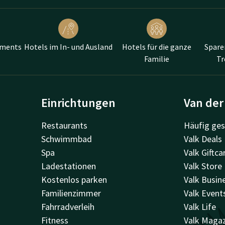
ements
Hotels im In- und Ausland
Hotels für die ganze
Spare
Familie
T
Einrichtungen
Van der
Restaurants
Häufig ges
Schwimmbad
Valk Deals
Spa
Valk Giftca
Ladestationen
Valk Store
Kostenlos parken
Valk Busin
Familienzimmer
Valk Event
Fahrradverleih
Valk Life
Fitness
Valk Maga