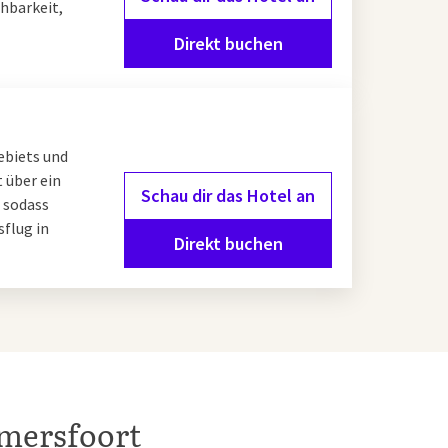
chbarkeit,
von Mondrian
Direkt buchen
über sein Leben und
iner Rekonstruktion
ebiets und
 über ein
Schau dir das Hotel an
, sodass
flug in
Direkt buchen
tadt kombinieren? Dann
el Leusden -
e des Zentrums, sodass
us Ihrem
Amersfoort