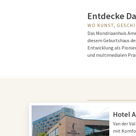
Entdecke Da
WO KUNST, GESCH
Das Mondriaanhuis Ame
diesem Geburtshaus des
Entwicklung als Pionie
und multimedialen Präs
Altersgruppen.
Ein einziga
Das Mondriaanhuis lieg
Stadt. Im Museum wande
Hotel 
ikonischen abstrakten 
Van der Va
Künstler, die sich von 
mit Komfor