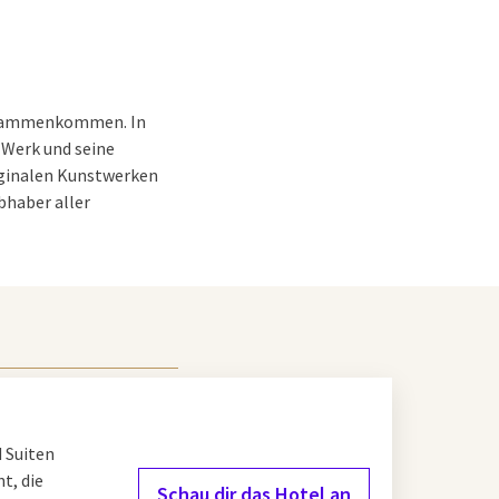
zusammenkommen. In
 Werk und seine
iginalen Kunstwerken
bhaber aller
sfoort
ellen Hotspot in der
n bis zu seinen
 zeitgenössischer
 Suiten
t, die
Schau dir das Hotel an