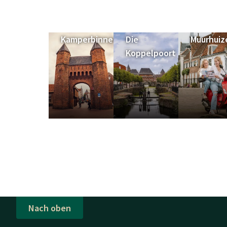
Kamperbinnenpoort
Die
Muurhuiz
Koppelpoort
Nach oben