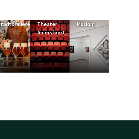
Stadtbrauerei
Theater
Musiom
Amersfoort