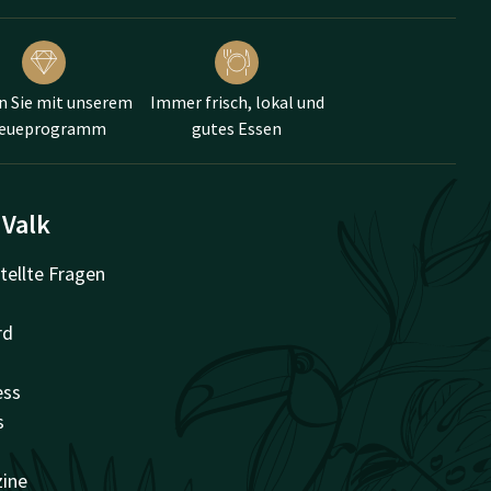
n Sie mit unserem
Immer frisch, lokal und
reueprogramm
gutes Essen
 Valk
tellte Fragen
rd
ess
s
zine