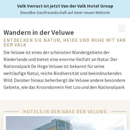
Niederlande
Valk Verrast ist jetzt Van der Valk Hotel Group
Dieselbe Gastfreundschaft auf einer neuen Website
MENÜ
Wandern in der Veluwe
ENTDECKEN SIE NATUR, HEIDE UND RUHE MIT VAN
DER VALK
Die Veluwe ist eines der schönsten Wandergebiete der
Niederlande und bietet eine enorme Vielfalt an Natur. Der
Nationalpark De Hoge Veluwe ist bekannt für seine
weitläufige Natur, reiche Biodiversität und beeindruckendes
Wild. Darüber hinaus beherbergt die Veluwe andere besondere
Gebiete, wie das Kroondomein Het Loo und den Nationalpark
Veluwezoom mit der bekannten Posbank.
HOTELS IN DER NÄHE DER VELUWE
Wälder, Wild und Alleen
Im Nationalpark De Hoge Veluwe wandern Sie durch