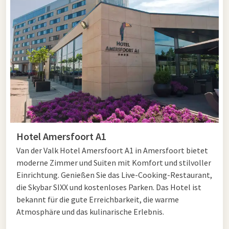
abwechslungsreiche Landschaften mit Kiefernwäldern,
Heideflächen und Sandverwehungen. Mit etwas Glück
entdecken Sie unterwegs Wildschweine, Rothirsche oder
besondere Vogelarten. Das Kroondomein Het Loo ist vor
allem für den weitläufigen Palastpark von über 600 Hektar
bekannt. Hier wandern Sie entlang stattlicher Alleen, Teiche
und Rasenflächen, mit Routen, die Sie durch Wälder und über
Heideflächen führen. Auch hier ist die Chance groß, dass Sie
Wildtieren begegnen, wie einem Dachs oder einem Fuchs.
Hotel Amersfoort A1
Palastgärten und besondere
Van der Valk Hotel Amersfoort A1 in Amersfoort bietet
Wanderwege
moderne Zimmer und Suiten mit Komfort und stilvoller
Einrichtung. Genießen Sie das Live-Cooking-Restaurant,
Die Veluwe bietet nicht nur Natur, sondern auch kulturelle
die Skybar SIXX und kostenloses Parken. Das Hotel ist
Sehenswürdigkeiten, die sich perfekt mit einer Wanderung
bekannt für die gute Erreichbarkeit, die warme
kombinieren lassen. Beim Palast Het Loo können Sie durch die
Atmosphäre und das kulinarische Erlebnis.
schön angelegten Palastgärten mit Brunnen und klassischen
Gartenstatuen wandern. Im Nationalpark De Hoge Veluwe ist