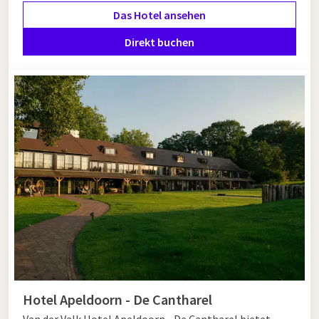
Das Hotel ansehen
der Landschappenpad ein Muss: Diese Route führt Sie entlang
verschiedener Höhepunkte, darunter das Kröller-Müller
Direkt buchen
Museum und der beeindruckende Pampelse Zand.
Planen Sie eine Wanderung in der Veluwe? Machen Sie Ihren
Aufenthalt komplett mit einer
Übernachtung
in einem
unserer Hotels in der Umgebung und genießen Sie Komfort
und Entspannung nach einem Tag in der Natur.
Hotel Apeldoorn - De Cantharel
Van der Valk Hotel Apeldoorn - De Cantharel bietet