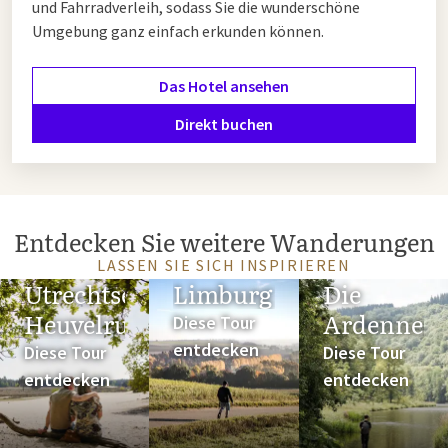
und Fahrradverleih, sodass Sie die wunderschöne
Umgebung ganz einfach erkunden können.
Das Hotel ansehen
Direkt buchen
Entdecken Sie weitere Wanderungen
LASSEN SIE SICH INSPIRIEREN
Utrechtse
Limburg
Die
Heuvelrug
Ardennen
Diese Tour
entdecken
Diese Tour
Diese Tour
entdecken
entdecken