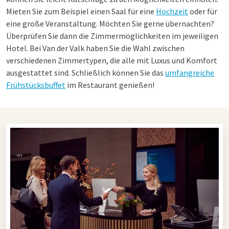
verschiedene Vorteile für eine gute Geschäftserfahrung.
Mieten Sie zum Beispiel einen Saal für eine
Hochzeit
oder für
eine große Veranstaltung. Möchten Sie gerne übernachten?
Überprüfen Sie dann die Zimmermöglichkeiten im jeweiligen
Räume bei Van der Valk
Hotel. Bei Van der Valk haben Sie die Wahl zwischen
Sind Sie auf der Suche nach einem
verschiedenen Zimmertypen, die alle mit Luxus und Komfort
Tagungsraum
bei Van der
Valk? Das ist auf jeden Fall möglich! Die Van der Valk Hotels
ausgestattet sind. Schließlich können Sie das
umfangreiche
bieten zahlreiche Möglichkeiten, um Ihre Tagung perfekt zu
Frühstücksbuffet
im Restaurant genießen!
gestalten. Gemeinsam mit dem Verkaufsteam werden Sie das
finden, was am besten zu Ihnen passt. Entscheiden Sie sich
beispielsweise für ein Tagungsarrangement oder wählen Sie
eine maßgeschneiderte Tagung. Darüber hinaus können Sie
ein köstliches Mittagessen oder Abendessen im Hotel
genießen. Hier haben Sie Zeit, sich zu entspannen oder den
Tag noch einmal zu besprechen. Lieber das Mittagessen oder
Abendessen im Tagungsraum? Dies ist auf jeden Fall eine der
Möglichkeiten bei Van der Valk!