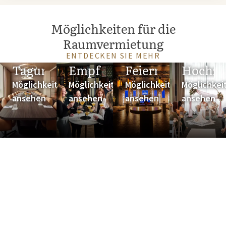
Möglichkeiten für die
Raumvermietung
ENTDECKEN SIE MEHR
Tagungen
Empfänge
Feiern
Hochze
Möglichkeiten
Möglichkeiten
Möglichkeiten
Möglichkei
ansehen
ansehen
ansehen
ansehen