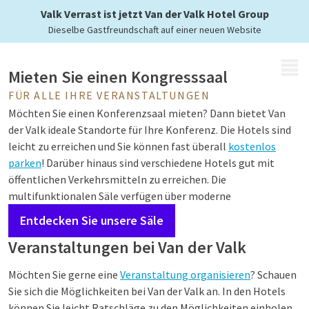
bei Van der Valk
Valk Verrast ist jetzt Van der Valk Hotel Group
Dieselbe Gastfreundschaft auf einer neuen Website
MENÜ
Mieten Sie einen Kongresssaal
FÜR ALLE IHRE VERANSTALTUNGEN
Möchten Sie einen Konferenzsaal mieten? Dann bietet Van
der Valk ideale Standorte für Ihre Konferenz. Die Hotels sind
leicht zu erreichen und Sie können fast überall
kostenlos
parken
! Darüber hinaus sind verschiedene Hotels gut mit
öffentlichen Verkehrsmitteln zu erreichen. Die
multifunktionalen Säle verfügen über moderne
Einrichtungen. Ideal, wenn Sie eine kleine oder große
Entdecken Sie unsere Säle
Konferenz organisieren möchten. Unsere Mitarbeiter denken
Veranstaltungen bei Van der Valk
mit Ihnen mit und helfen Ihnen gerne weiter für die perfekte
Konferenz. Ob es sich um eine kleine, große oder mehrtägige
Möchten Sie gerne eine
Veranstaltung organisieren
? Schauen
Konferenz handelt, alles ist möglich! Kurz gesagt, die
Sie sich die Möglichkeiten bei Van der Valk an. In den Hotels
Anmietung eines Konferenzsaals bei Van der Valk bietet
können Sie leicht Ratschläge zu den Möglichkeiten einholen.