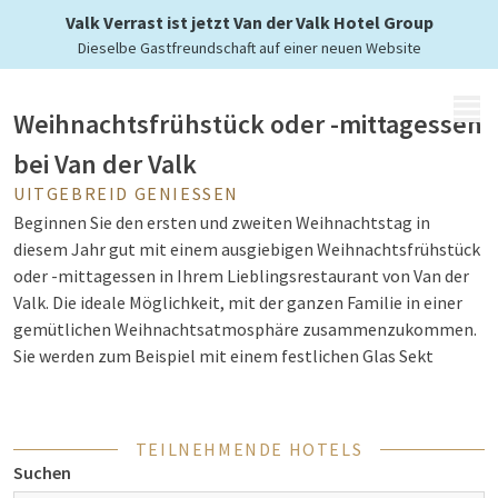
von den Feiertagen
Valk Verrast ist jetzt Van der Valk Hotel Group
Dieselbe Gastfreundschaft auf einer neuen Website
MENÜ
Weihnachtsfrühstück oder -mittagessen
bei Van der Valk
UITGEBREID GENIESSEN
Beginnen Sie den ersten und zweiten Weihnachtstag in
diesem Jahr gut mit einem ausgiebigen Weihnachtsfrühstück
oder -mittagessen in Ihrem Lieblingsrestaurant von Van der
Valk. Die ideale Möglichkeit, mit der ganzen Familie in einer
gemütlichen Weihnachtsatmosphäre zusammenzukommen.
Sie werden zum Beispiel mit einem festlichen Glas Sekt
begrüßt, danach können Sie ein herrliches, umfangreiches
Frühstücksbuffet genießen. Das Frühstücksbuffet besteht
bereits aus:
TEILNEHMENDE HOTELS
Suchen
Verschiedene warme und kalte Gerichte