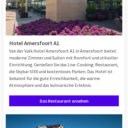
Das ganze Jahr über kulinarisch
genießen!
Natürlich können Sie auch während Weihnachten auf ein
ausgiebiges
À-la-Carte-Abendessen
oder ein
Dinner-Buffet
zurückgreifen, sodass Sie alles essen können, worauf Sie
Hotel Amersfoort A1
Appetit haben. Haben Sie bereits Pläne für den ersten und
Van der Valk Hotel Amersfoort A1 in Amersfoort bietet
zweiten Weihnachtstag, sind aber neugierig auf das aktuelle
moderne Zimmer und Suiten mit Komfort und stilvoller
kulinarische Angebot außerhalb von Weihnachten? Unsere
Einrichtung. Genießen Sie das Live-Cooking-Restaurant,
Hotels bieten das ganze Jahr über tolle Aktionen und Events
die Skybar SIXX und kostenloses Parken. Das Hotel ist
an, bei denen kulinarisches Genießen im Mittelpunkt steht.
bekannt für die gute Erreichbarkeit, die warme
Sind Sie neugierig geworden? Entdecken Sie unsere
Atmosphäre und das kulinarische Erlebnis.
Restaurants
.
Das Restaurant ansehen