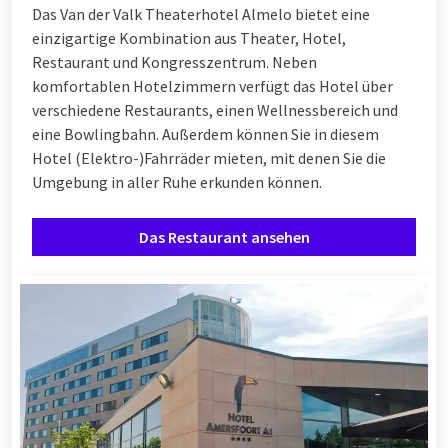
zusammenstellen können.
Das Van der Valk Theaterhotel Almelo bietet eine
einzigartige Kombination aus Theater, Hotel,
Restaurant und Kongresszentrum. Neben
Ein strahlendes und ausgedehntes
komfortablen Hotelzimmern verfügt das Hotel über
verschiedene Restaurants, einen Wellnessbereich und
Weihnachten?
eine Bowlingbahn. Außerdem können Sie in diesem
Unsere Van der Valk Hotels bieten verschiedene festliche
Hotel (Elektro-)Fahrräder mieten, mit denen Sie die
Aktivitäten und Arrangements rund um die Weihnachtstage
Umgebung in aller Ruhe erkunden können.
an. Von ausgiebigen
Weihnachtsbrunches
bis hin zu komplett
organisierten
Weihnachtsarrangements
. Möchten Sie dieses
Das Restaurant ansehen
Jahr Weihnachten besonders festlich feiern? Kombinieren Sie
es dann mit ein paar Tage schön wegfahren.
paar Tagen
wunderbar weg
. Genießen Sie die Zeit miteinander und das
vielfältige Angebot unserer Hotels. Feiern Sie dieses Jahr
Weihnachten in der Natur, in der Stadt oder im Ausland?
Genießen Sie ein sorgloses Weihnachten und lassen Sie sich
von Ihrem Lieblingshotel Van der Valk verwöhnen.