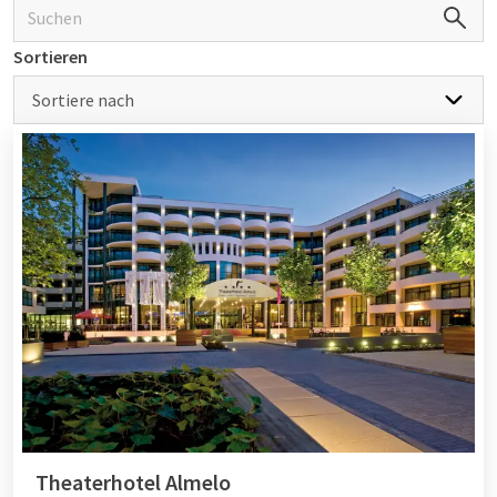
Eier, zubereitet nach Ihrem Wunsch
Eine große Auswahl an luxuriösen Fleischwaren, Fisch-
Sortieren
und vegetarischen Aufschnittsorten
Verschiedene Arten von frischem Brot
Sortiere nach
Frische Säfte
Verschiedene Kaffee- und Teesorten
Das schönste Weihnachtsfrühstück mit
der ganzen Familie
Feiern Sie Weihnachten mit der ganzen Familie einschließlich
kleiner Kinder? Dann können die Kinder mit ihren
Altersgenossen in der Kinderspielecke spielen. So müssen sie
nicht zu lange am Tisch sitzen und haben die schönste Zeit
dank der Kinderanimation. Die schönste Art für die ganze
Familie, Weihnachten zu feiern! Darüber hinaus bietet das
Buffet spezielle Kindergerichte, sodass auch unsere jüngsten
Theaterhotel Almelo
Gäste ihr leckerstes Frühstück oder Mittagessen