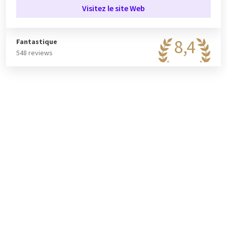
L'hôtel vous propose le choix entre deux
restaurants
options.
Visitez le site Web
Vous pouvez dîner en toute tranquillité au restaurant Quai 5.
Ce restaurant propose une large gamme de plats
d'inspiration internationale. Si vous souhaitez déguster un
8,4
Fantastique
plat traditionnel belge, vous trouverez également sur la carte
548 reviews
les boulettes liégeoises. Pour un repas rapide, vous pouvez
vous installer au bar lounge. En bref, il y en a pour tous les
goûts.