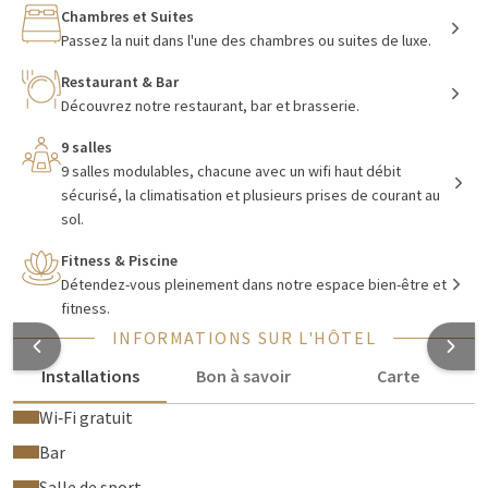
distance de marche de l'hôtel. En résumé, l'hôtel Van der Valk
Chambres et Suites
Mons Congres est une base idéale pour un séjour dans la ville
Passez la nuit dans l'une des chambres ou suites de luxe.
de Mons.
Restaurant & Bar
Découvrez notre restaurant, bar et brasserie.
Équipements de l'Hôtel Mons
9 salles
9 salles modulables, chacune avec un wifi haut débit
Souhaitez-vous être actif pendant vos vacances ? L'hôtel
sécurisé, la climatisation et plusieurs prises de courant au
Mons dispose d'une salle de fitness accessible 24 heures sur 24
sol.
pour les clients. Vous y trouverez notamment un tapis de
Fitness & Piscine
course et un vélo d'appartement. Après votre séance
Détendez-vous pleinement dans notre espace bien-être et
d'entraînement, vous pourrez vous détendre dans le
centre de
fitness.
bien-être
installez-vous dans le sauna pour détendre vos
INFORMATIONS SUR L'HÔTEL
muscles. Ensuite, vous pouvez également profiter du
hammam. Si vous souhaitez rendre votre expérience de
Installations
Bon à savoir
Carte
détente complète, réservez un massage ou un soin de beauté
Wi‑Fi gratuit
pour vous relaxer pleinement.
Bar
Salle de sport