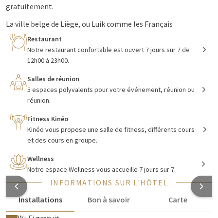
gratuitement.
La ville belge de Liège, ou Luik comme les Français
l'appellent, est située près de la frontière néerlandaise.
Restaurant
Depuis Maastricht, il faut environ une demi-heure en voiture
Notre restaurant confortable est ouvert 7 jours sur 7 de
pour se rendre à l'hôtel. L'emplacement est facilement
12h00 à 23h00.
accessible en voiture et en transports en commun. L'hôtel est
Salles de réunion
situé à 1 kilomètre de la gare de Liège-Guillemins. Aux Pays-
5 espaces polyvalents pour votre événement, réunion ou
Bas, nous connaissons Liège surtout pour les gaufres de Liège,
réunion.
bien qu'elles ne soient pas aussi faciles à trouver à Liège. Dans
quelques pâtisseries, vous avez de la chance et pouvez
Fitness Kinéo
déguster les célèbres gaufres.
Kinéo vous propose une salle de fitness, différents cours
et des cours en groupe.
Regardez ici les chambres
Wellness
Notre espace Wellness vous accueille 7 jours sur 7.
Découvrez la ville de Liège
INFORMATIONS SUR L'HÔTEL
Installations
Bon à savoir
Carte
Découvrez vraiment la ville en visitant la Citadelle de Liège.
Vous y trouverez également le célèbre escalier de la