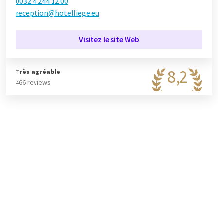
0032 4 244 12 00
reception@hotelliege.eu
La perle de l'hôtel est sans aucun doute le
Skybar
.
Commandez un cocktail pendant l'heure de l'apéritif et
Visitez le site Web
profitez de la magnifique vue sur la ville de Liège. L'avantage
du Skybar est que vous n'avez pas à monter d'abord 374
marches pour être récompensé par une boisson.
8,2
Très agréable
466 reviews