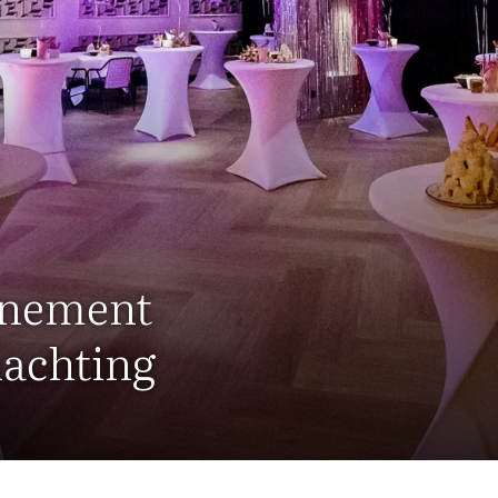
enement
nachting