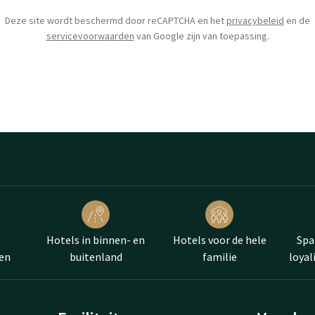
Deze site wordt beschermd door reCAPTCHA en het
privacybeleid
en de
servicevoorwaarden
van Google zijn van toepassing.
Hotels in binnen- en
Hotels voor de hele
Spa
en
buitenland
familie
loya