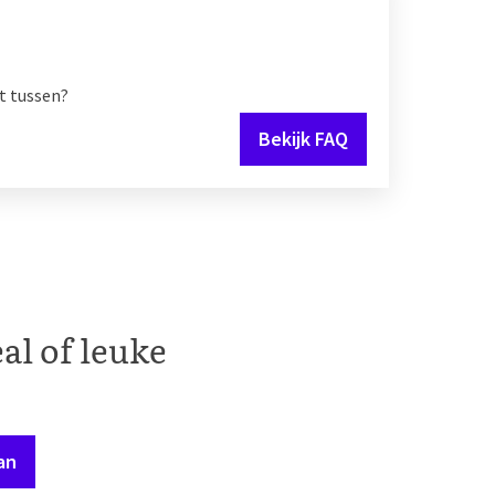
t tussen?
Bekijk FAQ
al of leuke
an