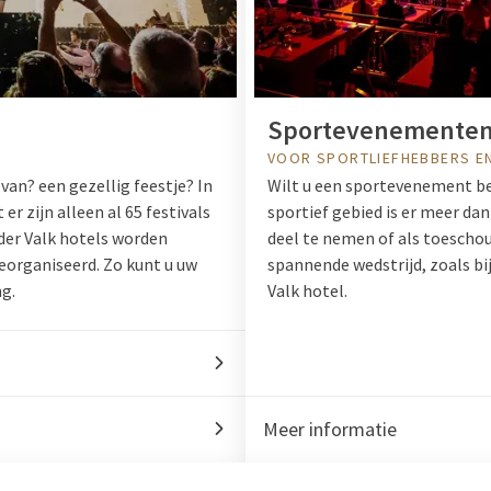
Sportevenemente
VOOR SPORTLIEFHEBBERS E
van? een gezellig feestje? In
Wilt u een sportevenement b
r zijn alleen al 65 festivals
sportief gebied is er meer da
er Valk hotels worden
deel te nemen of als toescho
eorganiseerd. Zo kunt u uw
spannende wedstrijd, zoals bij
g.
Valk hotel.
Meer informatie