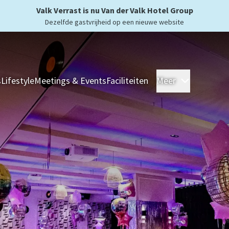
Valk Verrast is nu Van der Valk Hotel Group
Dezelfde gastvrijheid op een nieuwe website
s
Lifestyle
Meetings & Events
Faciliteiten
Meer
Hotels
Ove