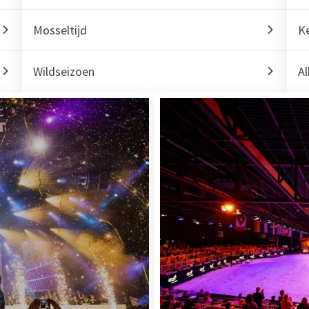
Mosseltijd
K
Wildseizoen
Al