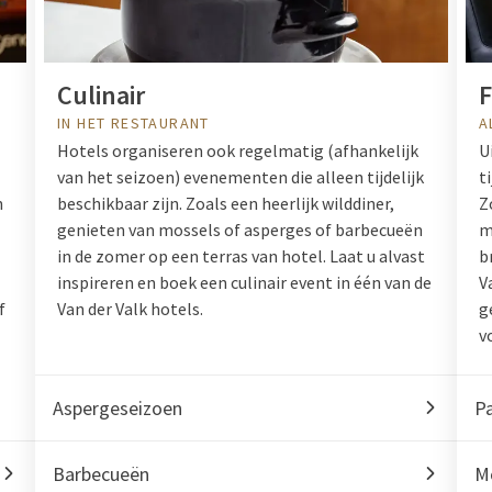
Culinair
IN HET RESTAURANT
A
Hotels organiseren ook regelmatig (afhankelijk
U
van het seizoen) evenementen die alleen tijdelijk
t
n
beschikbaar zijn. Zoals een heerlijk wilddiner,
Z
genieten van mossels of asperges of barbecueën
m
in de zomer op een terras van hotel. Laat u alvast
b
inspireren en boek een culinair event in één van de
V
f
Van der Valk hotels.
g
v
Aspergeseizoen
P
Barbecueën
M