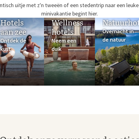
tisch uitje met z'n tweeën of een stedentrip naar een leuk
minivakantie begint hier.
Hotels
Wellness
Natuurhot
aan zee
hotels
Overnacht in
de natuur
Ontdek de
Neem een
kust
duik