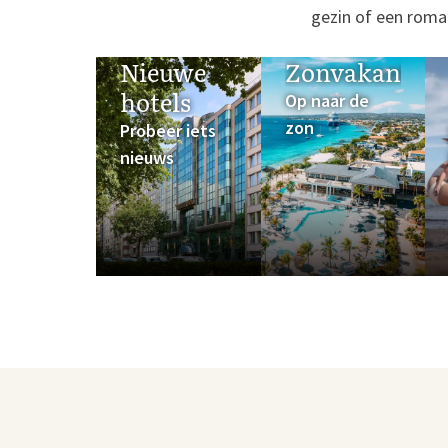
gezin of een roman
Nieuwe
Zonvakanties
hotels
Op naar de
zon
Probeer iets
nieuws