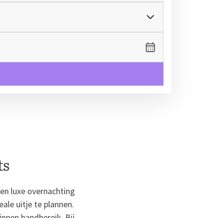
ts
een luxe overnachting
ale uitje te plannen.
innen handbereik. Bij