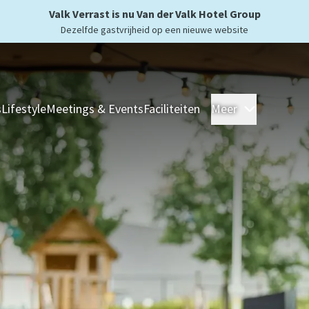
Valk Verrast is nu Van der Valk Hotel Group
Dezelfde gastvrijheid op een nieuwe website
s
Lifestyle
Meetings & Events
Faciliteiten
Meer
Hotels
Ove